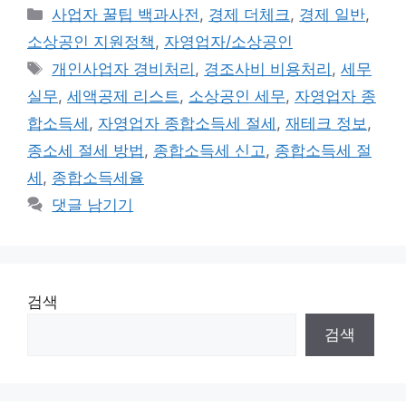
카
사업자 꿀팁 백과사전
,
경제 더체크
,
경제 일반
,
테
소상공인 지원정책
,
자영업자/소상공인
고
태
개인사업자 경비처리
,
경조사비 비용처리
,
세무
리
그
실무
,
세액공제 리스트
,
소상공인 세무
,
자영업자 종
합소득세
,
자영업자 종합소득세 절세
,
재테크 정보
,
종소세 절세 방법
,
종합소득세 신고
,
종합소득세 절
세
,
종합소득세율
댓글 남기기
검색
검색