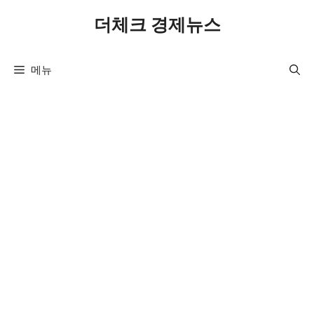
컨
더체크 경제뉴스
텐
츠
로
메뉴
건
너
뛰
기