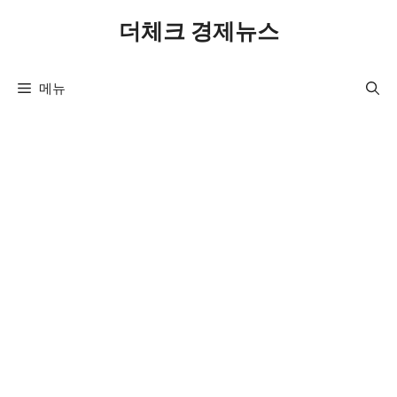
컨
더체크 경제뉴스
텐
츠
로
메뉴
건
너
뛰
기