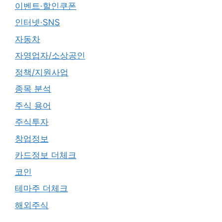
이벤트·할인쿠폰
인터넷·SNS
자동차
자영업자/소상공인
정책/지원사업
종목 분석
주식 용어
주식투자
창업정보
카드정보 더체크
코인
테마주 더체크
해외주식