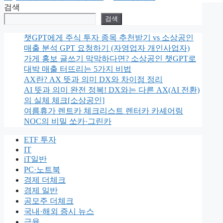
리
검색
검색
챗GPT에게 주식 투자 종목 추천받기 vs 소상공인
매출 분석 GPT 요청하기 (자영업자 개인사업자)
가게 홍보 글쓰기 막막하다면? 소상공인 챗GPT로
대박 매출 터뜨리는 5가지 비법
AX란? AX 뜻과 의미 DX와 차이점 정리
AI 뜻과 의미 완전 정복! DX와는 다른 AX(AI 전환)
의 실체 체크[소상공인]
여름휴가 렌트카 체크리스트 렌터카 카셰어링
NOC의 비밀 쏘카·그린카
ETF 투자
IT
iT일반
PC·노트북
경제 더체크
경제 일반
공모주 더체크
국내·해외 증시 뉴스
금융