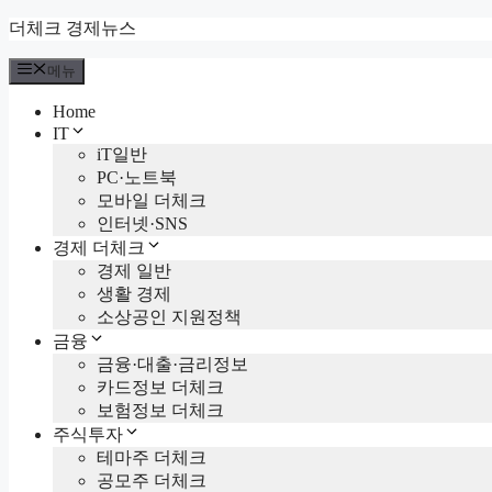
컨
더체크 경제뉴스
텐
메뉴
츠
로
Home
건
IT
너
iT일반
뛰
PC·노트북
기
모바일 더체크
인터넷·SNS
경제 더체크
경제 일반
생활 경제
소상공인 지원정책
금융
금융·대출·금리정보
카드정보 더체크
보험정보 더체크
주식투자
테마주 더체크
공모주 더체크