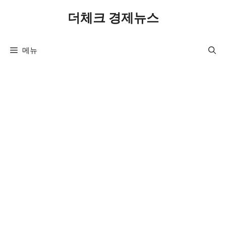
컨
더체크 경제뉴스
텐
츠
로
메뉴
건
너
뛰
기