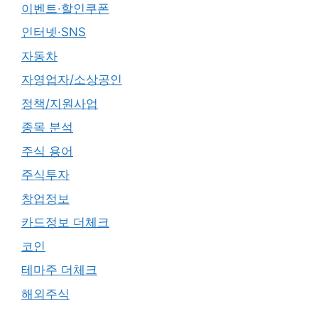
이벤트·할인쿠폰
인터넷·SNS
자동차
자영업자/소상공인
정책/지원사업
종목 분석
주식 용어
주식투자
창업정보
카드정보 더체크
코인
테마주 더체크
해외주식