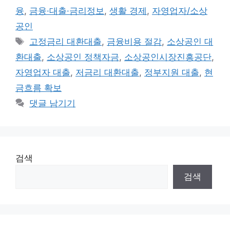
테
융
,
금융·대출·금리정보
,
생활 경제
,
자영업자/소상
고
공인
리
태
고정금리 대환대출
,
금융비용 절감
,
소상공인 대
그
환대출
,
소상공인 정책자금
,
소상공인시장진흥공단
,
자영업자 대출
,
저금리 대환대출
,
정부지원 대출
,
현
금흐름 확보
댓글 남기기
검색
검색