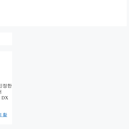
 진정한
어
 DX
I 활