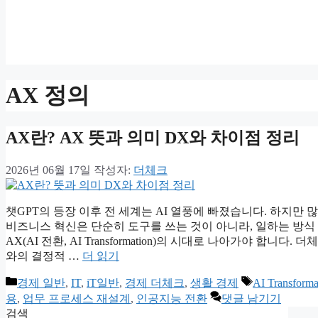
AX 정의
AX란? AX 뜻과 의미 DX와 차이점 정리
2026년 06월 17일
작성자:
더체크
챗GPT의 등장 이후 전 세계는 AI 열풍에 빠졌습니다. 하지만
비즈니스 혁신은 단순히 도구를 쓰는 것이 아니라, 일하는 방식 
AX(AI 전환, AI Transformation)의 시대로 나아가야 합
와의 결정적 …
더 읽기
카
태
경제 일반
,
IT
,
iT일반
,
경제 더체크
,
생활 경제
AI Transforma
테
그
용
,
업무 프로세스 재설계
,
인공지능 전환
댓글 남기기
고
검색