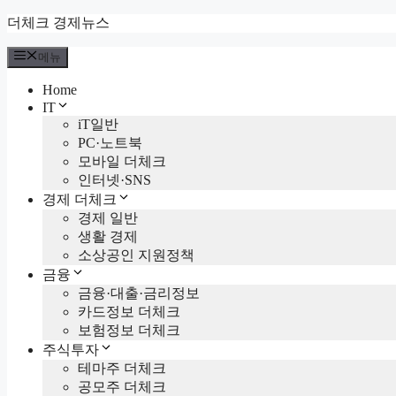
컨
더체크 경제뉴스
텐
메뉴
츠
로
Home
건
IT
너
iT일반
뛰
PC·노트북
기
모바일 더체크
인터넷·SNS
경제 더체크
경제 일반
생활 경제
소상공인 지원정책
금융
금융·대출·금리정보
카드정보 더체크
보험정보 더체크
주식투자
테마주 더체크
공모주 더체크