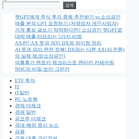
리
검색
챗GPT에게 주식 투자 종목 추천받기 vs 소상공인
매출 분석 GPT 요청하기 (자영업자 개인사업자)
가게 홍보 글쓰기 막막하다면? 소상공인 챗GPT로
대박 매출 터뜨리는 5가지 비법
AX란? AX 뜻과 의미 DX와 차이점 정리
AI 뜻과 의미 완전 정복! DX와는 다른 AX(AI 전환)
의 실체 체크[소상공인]
여름휴가 렌트카 체크리스트 렌터카 카셰어링
NOC의 비밀 쏘카·그린카
ETF 투자
IT
iT일반
PC·노트북
경제 더체크
경제 일반
공모주 더체크
국내·해외 증시 뉴스
금융
금융·대출·금리정보