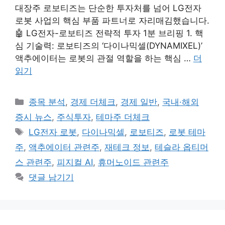
대장주 로보티즈는 단순한 투자처를 넘어 LG전자
로봇 사업의 핵심 부품 파트너로 자리매김했습니다.
🤖 LG전자-로보티즈 전략적 투자 1분 브리핑 1. 핵
심 기술력: 로보티즈의 ‘다이나믹셀(DYNAMIXEL)’
액추에이터는 로봇의 관절 역할을 하는 핵심 …
더
읽기
카
종목 분석
,
경제 더체크
,
경제 일반
,
국내·해외
테
증시 뉴스
,
주식투자
,
테마주 더체크
고
태
LG전자 로봇
,
다이나믹셀
,
로보티즈
,
로봇 테마
리
그
주
,
액추에이터 관련주
,
재테크 정보
,
테슬라 옵티머
스 관련주
,
피지컬 AI
,
휴머노이드 관련주
댓글 남기기