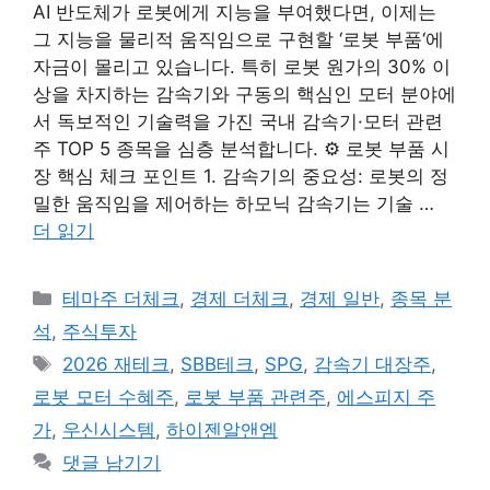
AI 반도체가 로봇에게 지능을 부여했다면, 이제는
그 지능을 물리적 움직임으로 구현할 ‘로봇 부품‘에
자금이 몰리고 있습니다. 특히 로봇 원가의 30% 이
상을 차지하는 감속기와 구동의 핵심인 모터 분야에
서 독보적인 기술력을 가진 국내 감속기·모터 관련
주 TOP 5 종목을 심층 분석합니다. ⚙️ 로봇 부품 시
장 핵심 체크 포인트 1. 감속기의 중요성: 로봇의 정
밀한 움직임을 제어하는 하모닉 감속기는 기술 …
더 읽기
카
테마주 더체크
,
경제 더체크
,
경제 일반
,
종목 분
테
석
,
주식투자
고
태
2026 재테크
,
SBB테크
,
SPG
,
감속기 대장주
,
리
그
로봇 모터 수혜주
,
로봇 부품 관련주
,
에스피지 주
가
,
우신시스템
,
하이젠알앤엠
댓글 남기기