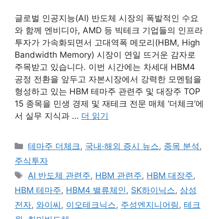
글로벌 인공지능(AI) 반도체 시장의 폭발적인 수요
와 함께 엔비디아, AMD 등 빅테크 기업들의 인프라
투자가 가속화되면서 고대역폭 메모리(HBM, High
Bandwidth Memory) 시장이 연일 뜨거운 감자로
주목받고 있습니다. 이번 시간에는 차세대 HBM4
공정 전환을 앞두고 자본시장에서 강력한 모멘텀을
형성하고 있는 HBM 테마주 관련주 및 대장주 TOP
15 종목을 민생 경제 및 재테크 전문 매체 ‘더체크’에
서 실무 지식과 …
더 읽기
카
테마주 더체크
,
국내·해외 증시 뉴스
,
종목 분석
,
테
주식투자
고
태
AI 반도체 관련주
,
HBM 관련주
,
HBM 대장주
,
리
그
HBM 테마주
,
HBM4 밸류체인
,
SK하이닉스
,
삼성
전자
,
와이씨
,
이오테크닉스
,
주성엔지니어링
,
테크