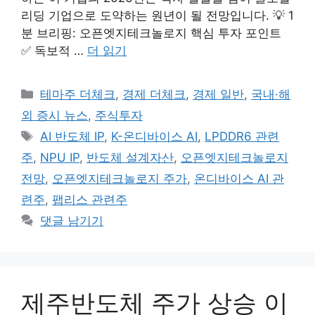
리딩 기업으로 도약하는 원년이 될 전망입니다. 💡 1
분 브리핑: 오픈엣지테크놀로지 핵심 투자 포인트
✅ 독보적 …
더 읽기
카
테마주 더체크
,
경제 더체크
,
경제 일반
,
국내·해
테
외 증시 뉴스
,
주식투자
고
태
AI 반도체 IP
,
K-온디바이스 AI
,
LPDDR6 관련
리
그
주
,
NPU IP
,
반도체 설계자산
,
오픈엣지테크놀로지
전망
,
오픈엣지테크놀로지 주가
,
온디바이스 AI 관
련주
,
팹리스 관련주
댓글 남기기
제주반도체 주가 상승 이