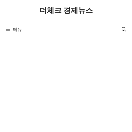
컨
더체크 경제뉴스
텐
츠
로
메뉴
건
너
뛰
기