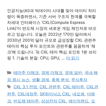
인공지능(AI)과 빅데이터 시대를 맞아 데이터 처리
량이 폭증하면서, 기존 서버 구조의 한계를 극복할
차세대 인터페이스 ‘CXL(Compute Express
Link)’이 반도체 시장의 새로운 게임 체인저로 떠오
르고 있습니다. 오늘은 2022년 170만 달러에서
2030년 200억 달러 규모로 급성장할 CXL 관련주
테마의 핵심 투자 포인트와 관련주를 꼼꼼하게 ‘체
크’해 드립니다. 🚀 CXL 테마 핵심 포인트 1분 브리
핑 1. 기술의 본질: CPU, GPU, …
더 읽기
카
테마주 더체크
,
경제 더체크
,
경제 일반
,
국내·해
테
외 증시 뉴스
,
생활 경제
,
종목 분석
,
주식투자
고
태
CXL 3.1 전망
,
CXL 관련주
,
CXL 테마주
,
CXL관
리
그
련주
,
CXL대장주
,
SK하이닉스 CXL
,
네오셈
,
더체
크
,
반도체 테마주
,
삼성전자 CXL
,
에이직랜드
,
오