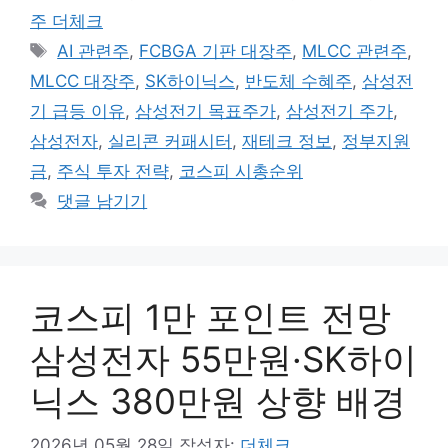
테
주 더체크
고
태
AI 관련주
,
FCBGA 기판 대장주
,
MLCC 관련주
,
리
그
MLCC 대장주
,
SK하이닉스
,
반도체 수혜주
,
삼성전
기 급등 이유
,
삼성전기 목표주가
,
삼성전기 주가
,
삼성전자
,
실리콘 커패시터
,
재테크 정보
,
정부지원
금
,
주식 투자 전략
,
코스피 시총순위
댓글 남기기
코스피 1만 포인트 전망
삼성전자 55만원·SK하이
닉스 380만원 상향 배경
2026년 05월 28일
작성자:
더체크