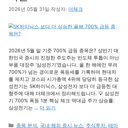
2026년 05월 31일
작성자:
더체크
2026년 5월 말 기준 700% 급등 종목은? 상반기 대
한민국 증시의 진정한 주도주는 반도체 투톱이 아닌
부품 대장주 ‘삼성전기’였습니다. 올 한 해에만 무려
700%가 넘는 경이로운 폭등세를 기록하며 현대차
를 제치고 코스피 시가총액 4위에 당당히 등극한 삼
성전기는 SK하이닉스, 삼성전자 보다 더 급등한 대
형주에 대해 더체크에서 정리해드립니다. 💡 삼성전
기 700% 폭등 1분 핵심 체크 역대급 주가 상승률:
삼성전기는 …
더 읽기
카
종목 분석
,
국내·해외 증시 뉴스
,
주식투자
,
테마