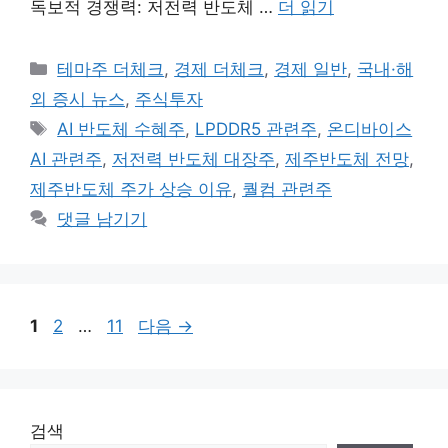
독보적 경쟁력: 저전력 반도체 …
더 읽기
카
테마주 더체크
,
경제 더체크
,
경제 일반
,
국내·해
테
외 증시 뉴스
,
주식투자
고
태
AI 반도체 수혜주
,
LPDDR5 관련주
,
온디바이스
리
그
AI 관련주
,
저전력 반도체 대장주
,
제주반도체 전망
,
제주반도체 주가 상승 이유
,
퀄컴 관련주
댓글 남기기
페
페
페
1
2
…
11
다음
→
이
이
이
지
지
지
검색