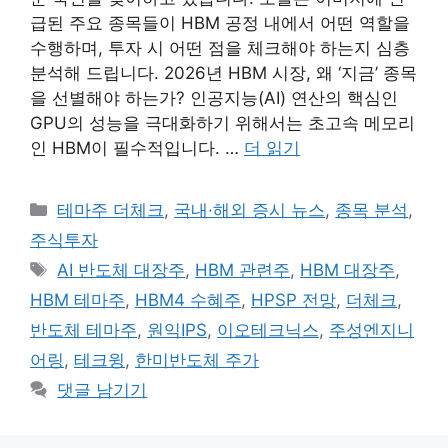
급된 주요 종목들이 HBM 공정 내에서 어떤 역할을
수행하며, 투자 시 어떤 점을 체크해야 하는지 심층
분석해 드립니다. 2026년 HBM 시장, 왜 ‘지금’ 종목
을 선별해야 하는가? 인공지능(AI) 연산의 핵심인
GPU의 성능을 극대화하기 위해서는 초고속 메모리
인 HBM이 필수적입니다. …
더 읽기
카
테마주 더체크
,
국내·해외 증시 뉴스
,
종목 분석
,
테
주식투자
고
태
AI 반도체 대장주
,
HBM 관련주
,
HBM 대장주
,
리
그
HBM 테마주
,
HBM4 수혜주
,
HPSP 전망
,
더체크
,
반도체 테마주
,
원익IPS
,
이오테크닉스
,
주성엔지니
어링
,
테크윙
,
한미반도체 주가
댓글 남기기