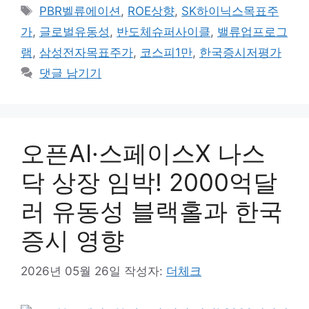
고
태
PBR벨류에이션
,
ROE상향
,
SK하이닉스목표주
리
그
가
,
글로벌유동성
,
반도체슈퍼사이클
,
밸류업프로그
램
,
삼성전자목표주가
,
코스피1만
,
한국증시저평가
댓글 남기기
오픈AI·스페이스X 나스
닥 상장 임박! 2000억달
러 유동성 블랙홀과 한국
증시 영향
2026년 05월 26일
작성자:
더체크