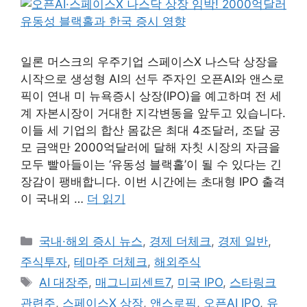
일론 머스크의 우주기업 스페이스X 나스닥 상장을
시작으로 생성형 AI의 선두 주자인 오픈AI와 앤스로
픽이 연내 미 뉴욕증시 상장(IPO)을 예고하며 전 세
계 자본시장이 거대한 지각변동을 앞두고 있습니다.
이들 세 기업의 합산 몸값은 최대 4조달러, 조달 공
모 금액만 2000억달러에 달해 자칫 시장의 자금을
모두 빨아들이는 ‘유동성 블랙홀’이 될 수 있다는 긴
장감이 팽배합니다. 이번 시간에는 초대형 IPO 출격
이 국내외 …
더 읽기
카
국내·해외 증시 뉴스
,
경제 더체크
,
경제 일반
,
테
주식투자
,
테마주 더체크
,
해외주식
고
태
AI 대장주
,
매그니피센트7
,
미국 IPO
,
스타링크
리
그
관련주
,
스페이스X 상장
,
앤스로픽
,
오픈AI IPO
,
유