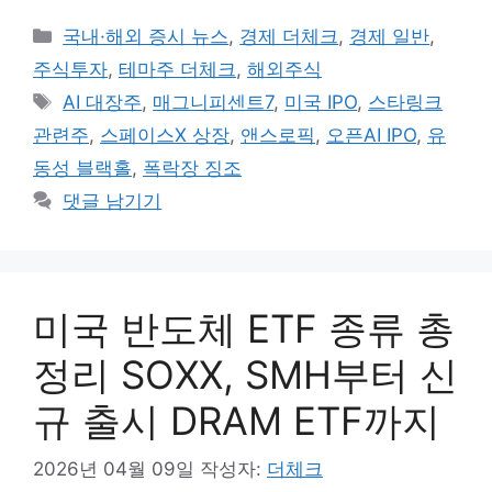
카
국내·해외 증시 뉴스
,
경제 더체크
,
경제 일반
,
테
주식투자
,
테마주 더체크
,
해외주식
고
태
AI 대장주
,
매그니피센트7
,
미국 IPO
,
스타링크
리
그
관련주
,
스페이스X 상장
,
앤스로픽
,
오픈AI IPO
,
유
동성 블랙홀
,
폭락장 징조
댓글 남기기
미국 반도체 ETF 종류 총
정리 SOXX, SMH부터 신
규 출시 DRAM ETF까지
2026년 04월 09일
작성자:
더체크