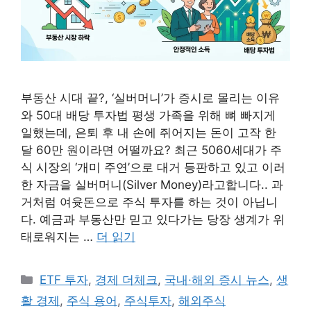
부동산 시대 끝?, ‘실버머니’가 증시로 몰리는 이유
와 50대 배당 투자법 평생 가족을 위해 뼈 빠지게
일했는데, 은퇴 후 내 손에 쥐어지는 돈이 고작 한
달 60만 원이라면 어떨까요? 최근 5060세대가 주
식 시장의 ‘개미 주연’으로 대거 등판하고 있고 이러
한 자금을 실버머니(Silver Money)라고합니다.. 과
거처럼 여윳돈으로 주식 투자를 하는 것이 아닙니
다. 예금과 부동산만 믿고 있다가는 당장 생계가 위
태로워지는 …
더 읽기
카
ETF 투자
,
경제 더체크
,
국내·해외 증시 뉴스
,
생
테
활 경제
,
주식 용어
,
주식투자
,
해외주식