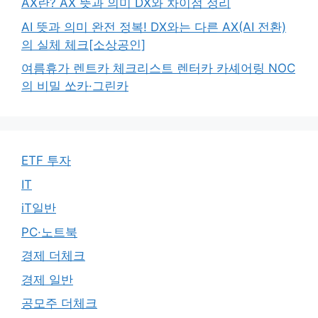
AX란? AX 뜻과 의미 DX와 차이점 정리
AI 뜻과 의미 완전 정복! DX와는 다른 AX(AI 전환)
의 실체 체크[소상공인]
여름휴가 렌트카 체크리스트 렌터카 카셰어링 NOC
의 비밀 쏘카·그린카
ETF 투자
IT
iT일반
PC·노트북
경제 더체크
경제 일반
공모주 더체크