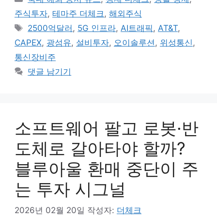
테
주식투자
,
테마주 더체크
,
해외주식
고
태
2500억달러
,
5G 인프라
,
AI트래픽
,
AT&T
,
리
그
CAPEX
,
광섬유
,
설비투자
,
오이솔루션
,
위성통신
,
통신장비주
댓글 남기기
소프트웨어 팔고 로봇·반
도체로 갈아타야 할까?
블루아울 환매 중단이 주
는 투자 시그널
2026년 02월 20일
작성자:
더체크