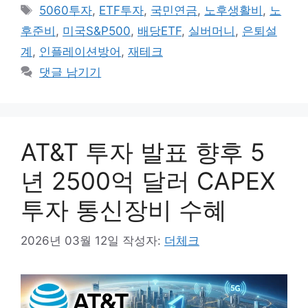
고
태
5060투자
,
ETF투자
,
국민연금
,
노후생활비
,
노
리
그
후준비
,
미국S&P500
,
배당ETF
,
실버머니
,
은퇴설
계
,
인플레이션방어
,
재테크
댓글 남기기
AT&T 투자 발표 향후 5
년 2500억 달러 CAPEX
투자 통신장비 수혜
2026년 03월 12일
작성자:
더체크