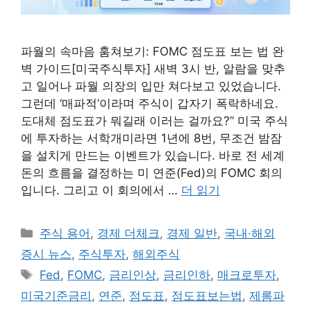
파월의 속마음 훔쳐보기: FOMC 점도표 보는 법 완
벽 가이드[미국주식투자] 새벽 3시 반, 알람을 맞추
고 일어나 파월 의장의 입만 쳐다보고 있었습니다.
그런데 ‘매파적’이라며 주식이 갑자기 폭락하네요.
도대체 점도표가 뭐길래 이러는 걸까요?” 미국 주식
에 투자하는 서학개미라면 1년에 8번, 무조건 밤잠
을 설치게 만드는 이벤트가 있습니다. 바로 전 세계
돈의 흐름을 결정하는 미 연준(Fed)의 FOMC 회의
입니다. 그리고 이 회의에서 …
더 읽기
카
주식 용어
,
경제 더체크
,
경제 일반
,
국내·해외
테
증시 뉴스
,
주식투자
,
해외주식
고
태
Fed
,
FOMC
,
금리인상
,
금리인하
,
매크로투자
,
리
그
미국기준금리
,
연준
,
점도표
,
점도표보는법
,
제롬파