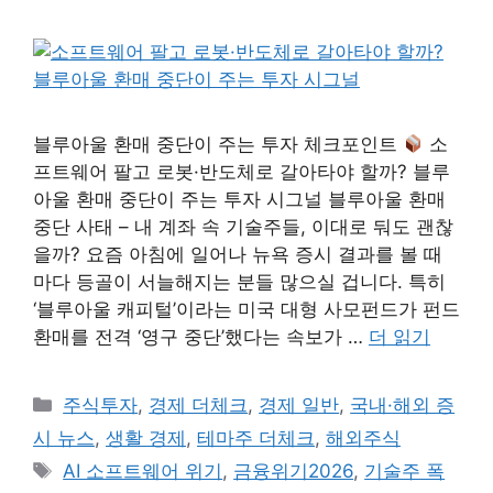
블루아울 환매 중단이 주는 투자 체크포인트
소
프트웨어 팔고 로봇·반도체로 갈아타야 할까? 블루
아울 환매 중단이 주는 투자 시그널 블루아울 환매
중단 사태 – 내 계좌 속 기술주들, 이대로 둬도 괜찮
을까? 요즘 아침에 일어나 뉴욕 증시 결과를 볼 때
마다 등골이 서늘해지는 분들 많으실 겁니다. 특히
‘블루아울 캐피털’이라는 미국 대형 사모펀드가 펀드
환매를 전격 ‘영구 중단’했다는 속보가 …
더 읽기
카
주식투자
,
경제 더체크
,
경제 일반
,
국내·해외 증
테
시 뉴스
,
생활 경제
,
테마주 더체크
,
해외주식
고
태
AI 소프트웨어 위기
,
금융위기2026
,
기술주 폭
리