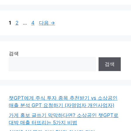
페
페
페
1
2
…
4
다음
→
이
이
이
지
지
지
검색
검색
챗GPT에게 주식 투자 종목 추천받기 vs 소상공인
매출 분석 GPT 요청하기 (자영업자 개인사업자)
가게 홍보 글쓰기 막막하다면? 소상공인 챗GPT로
대박 매출 터뜨리는 5가지 비법