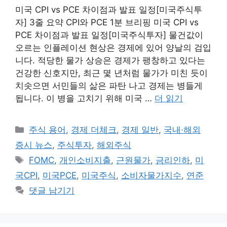
미국 CPI vs PCE 차이점과 발표 일정[미국주식투
자] 3줄 요약 CPI와 PCE 1분 브리핑 미국 CPI vs
PCE 차이점과 발표 일정[미국주식투자] 물건값이
오르는 인플레이션 현상은 경제에 있어 양날의 검입
니다. 적당한 물가 상승은 경제가 팽창하고 있다는
건강한 신호지만, 최근 몇 년처럼 물가가 미친 듯이
치솟으면 서민들의 삶은 파탄 나고 경제는 병들게
됩니다. 이 병을 고치기 위해 미국 …
더 읽기
카
주식 용어
,
경제 더체크
,
경제 일반
,
국내·해외
테
증시 뉴스
,
주식투자
,
해외주식
고
태
FOMC
,
개인소비지출
,
근원물가
,
금리인하
,
미
리
그
국CPI
,
미국PCE
,
미국주식
,
소비자물가지수
,
연준
댓글 남기기