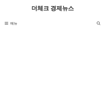
컨
더체크 경제뉴스
텐
츠
로
메뉴
건
너
뛰
기