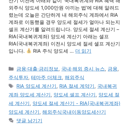
산기 이전에 아래와 같이 ‘국내복귀계좌 RIA 혜택 해
외주식 양도세 1,000만원 아끼는 법’에 대해 알려드
렸는데 오늘은 간단하게 내 해외주식 계좌에서 RIA
계좌로 이동했을 경우 양도세 절세가 얼마나 되는지
셀프 계산기를 알려드립니다. 양도세 절세 계산기 –
RIA(국내복귀계좌) 양도세 계산기 아래는 셀프
RIA(국내복귀계좌) 이전시 양도세 절세 셀프 계산기
입니다.
RIA 주식 양도세 …
더 읽기
카
금융·대출·금리정보
,
국내·해외 증시 뉴스
,
금융
,
테
주식투자
,
테마주 더체크
,
해외주식
고
태
RIA 양도세 계산기
,
RIA 절세 계약기
,
국내복귀
리
그
계좌 양도세 계산기
,
양도세 셀프 계산기
,
양도세 절
세 계산기
,
양도세 절세 계산기 - RIA(국내복귀계좌)
양도세 계산기
,
해외주식국내이동양도세산기
댓글 남기기