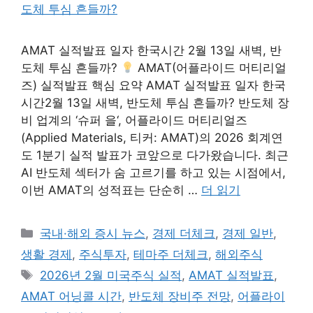
AMAT 실적발표 일자 한국시간 2월 13일 새벽, 반
도체 투심 흔들까?
AMAT(어플라이드 머티리얼
즈) 실적발표 핵심 요약 AMAT 실적발표 일자 한국
시간2월 13일 새벽, 반도체 투심 흔들까? 반도체 장
비 업계의 ‘슈퍼 을‘, 어플라이드 머티리얼즈
(Applied Materials, 티커: AMAT)의 2026 회계연
도 1분기 실적 발표가 코앞으로 다가왔습니다. 최근
AI 반도체 섹터가 숨 고르기를 하고 있는 시점에서,
이번 AMAT의 성적표는 단순히 …
더 읽기
카
국내·해외 증시 뉴스
,
경제 더체크
,
경제 일반
,
테
생활 경제
,
주식투자
,
테마주 더체크
,
해외주식
고
태
2026년 2월 미국주식 실적
,
AMAT 실적발표
,
리
그
AMAT 어닝콜 시간
,
반도체 장비주 전망
,
어플라이