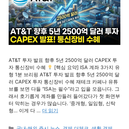
AT&T 투자 발표 향후 5년 2500억 달러 CAPEX 투
자 통신장비 수혜
[핵심 요약] ISA 계좌 3가지 유
형 1분 브리핑 AT&T 투자 발표 향후 5년 2500억 달
러 CAPEX 투자 통신장비 수혜 재테크 카페나 유튜
브를 보면 다들 “ISA는 필수”라고 입을 모읍니다. 그
래서 호기롭게 계좌를 만들러 들어갔다가 첫 화면부
터 막히는 경우가 많습니다. ‘중개형, 일임형, 신탁
형… 이게 다 …
더 읽기
카
국내·해외 증시 뉴스
,
경제 더체크
,
생활 경제
,