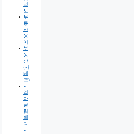
정
보
부
동
산
용
어
부
동
산
(재
테
크)
사
업
자
꿀
팁
백
과
사