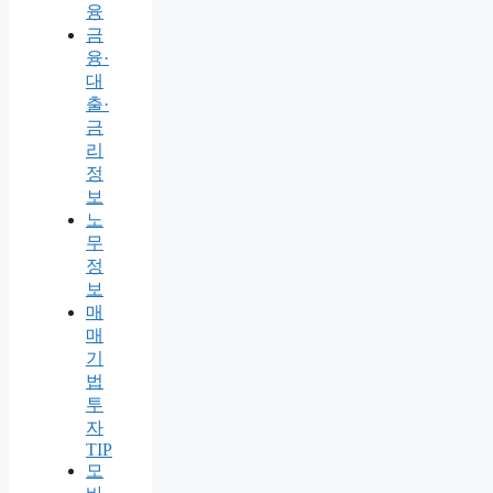
융
금
융·
대
출·
금
리
정
보
노
무
정
보
매
매
기
법
투
자
TIP
모