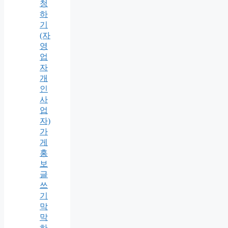
청
하
기
(자
영
업
자
개
인
사
업
자)
가
게
홍
보
글
쓰
기
막
막
하