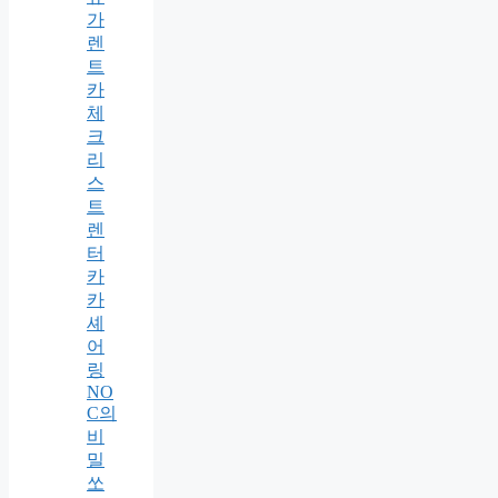
가
렌
트
카
체
크
리
스
트
렌
터
카
카
셰
어
링
NO
C의
비
밀
쏘