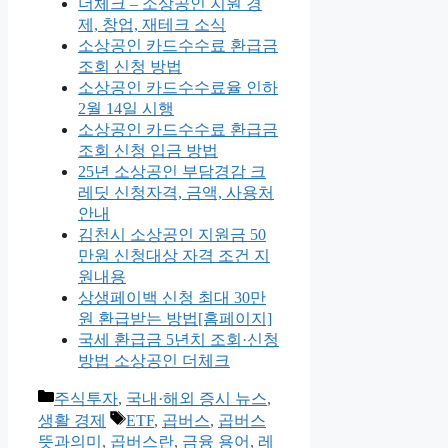
더체크 – 소상공인 지원 경
제, 창업, 재테크 소식
소상공인 카드수수료 환급금
조회 신청 방법
소상공인 카드수수료율 인하
2월 14일 시행
소상공인 카드수수료 환급금
조회 신청 입금 방법
25년 소상공인 부담경감 크
레딧 신청자격, 금액, 사용처
안내
김천시 소상공인 지원금 50
만원 신청대상 자격 조건 지
원내용
상생페이백 신청 최대 30만
원 환급받는 방법[홈페이지]
국세 환급금 5년치 조회·신청
방법 소상공인 더체크
카
주식투자
,
국내·해외 증시 뉴스
,
테
태
생활 경제
ETF
,
곱버스
,
곱버스
고
그
뜻과의미
,
곱버스란
,
금융 용어
,
레