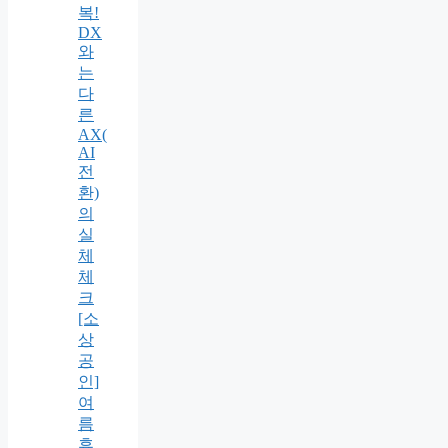
복!
DX
와
는
다
른
AX(
AI
전
환)
의
실
체
체
크
[소
상
공
인]
여
름
휴