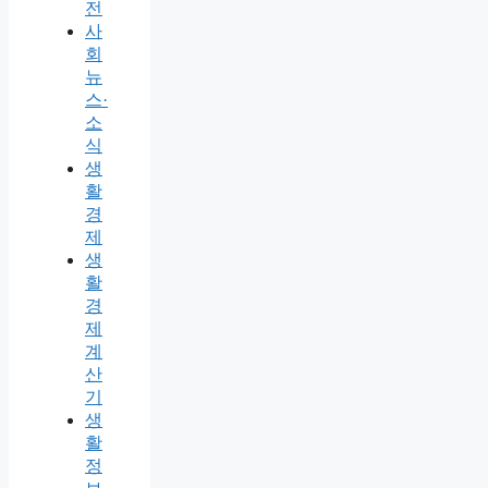
전
사
회
뉴
스·
소
식
생
활
경
제
생
활
경
제
계
산
기
생
활
정