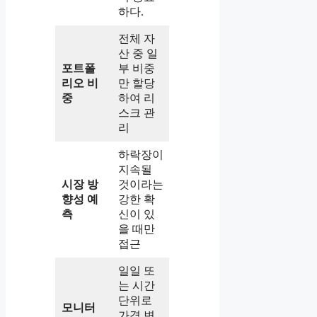
하다.
전체 자
산 중 일
포트폴
부 비중
리오 비
만 할당
중
하여 리
스크 관
리
하락장이
지속될
시장 방
것이라는
향성 예
강한 확
측
신이 있
을 때만
접근
일일 또
는 시간
단위로
모니터
가격 변