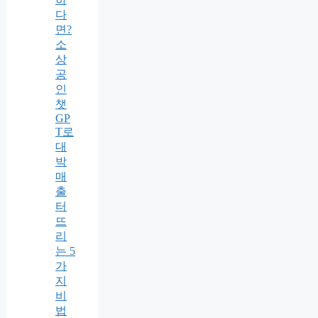
다
면?
소
상
공
인
챗
GP
T로
대
박
매
출
터
뜨
리
는 5
가
지
비
법