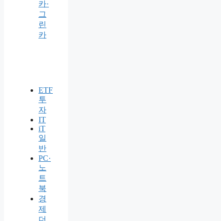
카·
그
린
카
ETF
투
자
IT
iT
일
반
PC·
노
트
북
경
제
더