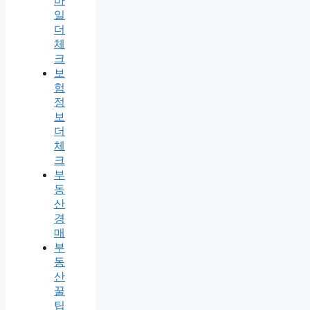
바
일
더
체
크
보
험
정
보
더
체
크
부
동
산
경
매
부
동
산
꿀
팁