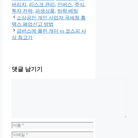
리
버리지
,
리스크 관리
,
인버스
,
주식
,
투자 전략
,
파생상품
,
하락 베팅
소상공인 개인 사업자 국세청 홈
택스 폐업신고 방법
곱버스에 몰린 개미 vs 코스피 사
상 최고가
댓글 남기기
댓
글
이
름
이