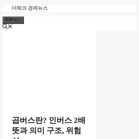
컨
더체크 경제뉴스
텐
메뉴
츠
로
건
너
뛰
기
곱버스란? 인버스 2배
뜻과 의미 구조, 위험