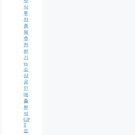
주
식
투
자
종
목
추
천
받
기
vs
소
상
공
인
매
출
분
석
GP
T
요