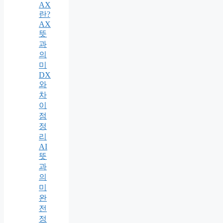
AX
란?
AX
뜻
과
의
미
DX
와
차
이
점
정
리
AI
뜻
과
의
미
완
전
정