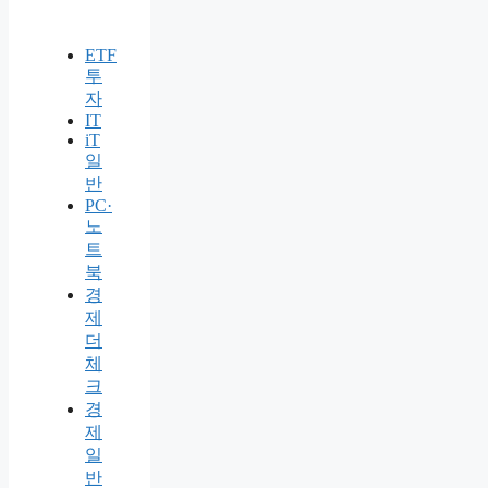
ETF
투
자
IT
iT
일
반
PC·
노
트
북
경
제
더
체
크
경
제
일
반