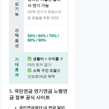
심
서 연기 가능
기
(전액 연기가 부담스러
능
운 분들을 위한 대안)
선
택
50% / 60% / 70% /
80% / 90%
옵
션
생활비 + 수익률
두
기
대
마리 토끼 잡기
효
소득 구간 조절
로
과
건보료/세금 혜택
5. 국민연금 연기연금 노령연
금 정부 공식 사이트
국민연금공단 내 연금 알아