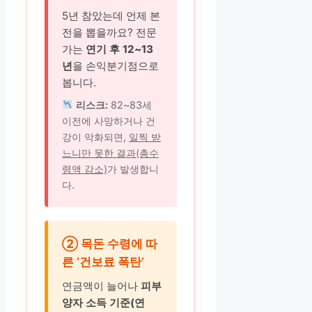
5년 참았는데 언제 본
전을 뽑을까요? 전문
가는
연기 후 12~13
년
을 손익분기점으로
봅니다.
리스크:
82~83세
이전에 사망하거나 건
강이 악화되면,
일찍 받
느니만 못한 결과(총수
령액 감소)
가 발생합니
다.
② 목돈 수령에 따
른 ‘건보료 폭탄’
연금액이 늘어나
피부
양자 소득 기준(연