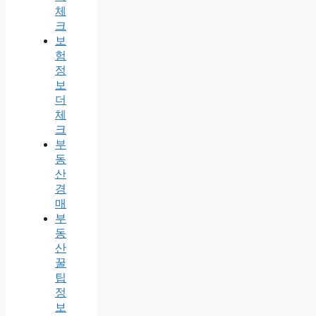
체
크
보
험
정
보
더
체
크
부
동
산
경
매
부
동
산
꿀
팁
정
보