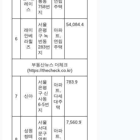
릉동
연립
레이
758번
주택
스
지
서울
54,084.4
래미
은평
아파
안베
구 녹
트,
6
라힐
번동
연립
즈
283번
주택
지
부동산뉴스 더체크
(https://thecheck.co.kr)
서울
783.9
아파
은평
트,
구 신
신아
다세
7
사동
대주
6-5번
택
지
서울
7,560.9
서대
성원
아파
문구
쌍떼
트,
연희
8