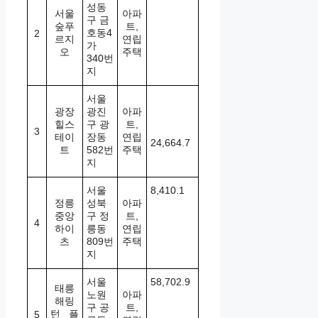
성동
서울
아파
구 금
숲푸
트,
호동4
2
르지
연립
가
오
주택
340번
지
서울
광장
광진
아파
힐스
구 광
트,
3
테이
장동
연립
24,664.7
트
582번
주택
지
서울
8,410.1
정릉
성북
아파
중앙
구 정
트,
4
하이
릉동
연립
츠
809번
주택
지
서울
58,702.9
태릉
노원
아파
해링
구 공
트,
턴 플
5