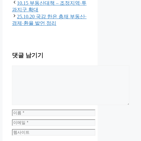
10.15 부동산대책 – 조정지역·투
과지구 확대
25.10.20 국감 한은 총재 부동산·
경제·환율 발언 정리
댓글 남기기
댓
글
이
름
이
메
웹
일
사