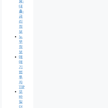
융·
대
출·
금
리
정
보
노
무
정
보
매
매
기
법
투
자
TIP
모
바
일
더