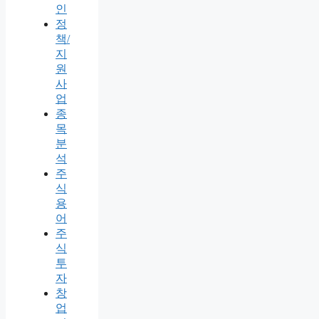
인
정
책/
지
원
사
업
종
목
분
석
주
식
용
어
주
식
투
자
창
업