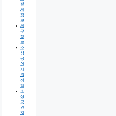
절
세
정
보
세
무
정
보
소
상
공
인
지
원
정
책
소
상
공
인
지