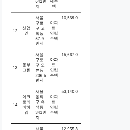
대주
641번
택
지
서울
10,539.0
아파
구로
산업
트,
구 고
12
인
연립
척동
주택
57-9
번지
서울
15,667.0
아파
구로
동부
트,
구 오
13
그린
연립
류동
주택
236-5
번지
서울
53,140.0
아크
동작
아파
로리
구 흑
트,
14
버하
석동
연립
임
341번
주택
지
서울
12,955.3