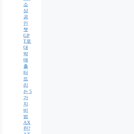
소
상
공
인
챗
GP
T로
대
박
매
출
터
뜨
리
는 5
가
지
비
법
AX
란?