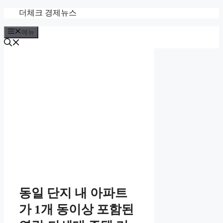
컨
더체크 경제뉴스
텐
메뉴
츠
로
건
너
뛰
기
동일 단지 내 아파트
가 1개 동이상 포함된