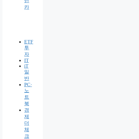
린
카
ETF
투
자
IT
iT
일
반
PC·
노
트
북
경
제
더
체
크