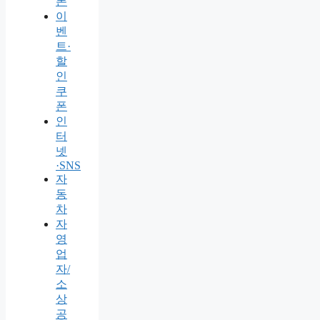
폰
이
벤
트·
할
인
쿠
폰
인
터
넷
·SNS
자
동
차
자
영
업
자/
소
상
공