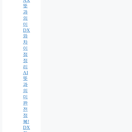
AX
뜻
과
의
미
DX
와
차
이
점
정
리
AI
뜻
과
의
미
완
전
정
복!
DX