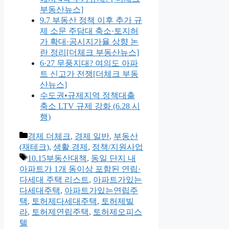
부동산뉴스]
9.7 부동산 정책 이후 추가 규
제 소문 주담대 축소·토지허
가 확대·공시지가율 상향 논
란 정리[더체크 부동산뉴스]
6·27 무풍지대? 여의도 아파
트 신고가 전쟁[더체크 부동
산뉴스]
수도권•규제지역 정책대출
축소 LTV 규제 강화 (6.28 시
행)
카
경제 더체크
,
경제 일반
,
부동산
테
(재테크)
,
생활 경제
,
정책/지원사업
고
태
10.15부동산대책
,
동일 단지 내
리
그
아파트가 1개 동이상 포함된 연립·
다세대 주택 리스트
,
아파트가있는
다세대주택
,
아파트가있는연립주
택
,
토허제다세대주택
,
토허제빌
라
,
토허제연립주택
,
토허제오피스
텔