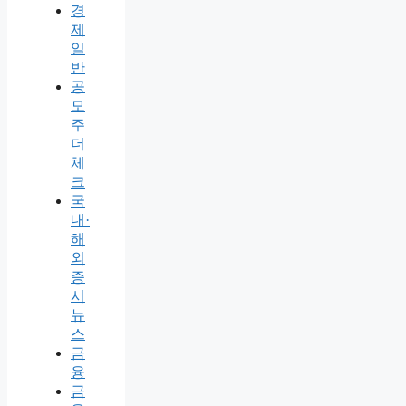
경
제
일
반
공
모
주
더
체
크
국
내·
해
외
증
시
뉴
스
금
융
금