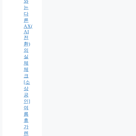
와
는
다
른
AX(
AI
전
환)
의
실
체
체
크
[소
상
공
인]
여
름
휴
가
렌