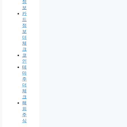
정
보
카
드
정
보
더
체
크
코
인
테
마
주
더
체
크
해
외
주
식