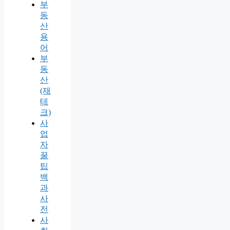
부
동
산
용
어
부
동
산
(재
테
크)
사
업
자
꿀
팁
백
과
사
전
사