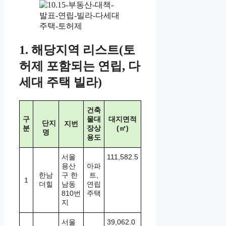
1. 해당지역 리스트(토
허제 포함되는 연립, 다
세대 주택 빌라)
건축
구
물대
대지면적
단지
지번
분
장상
(㎡)
명
용도
서울
111,582.5
용산
아파
한남
구 한
트,
1
더힐
남동
연립
810번
주택
지
서울
39,062.0