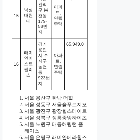
관악
아파
낙성
구 봉
트,
대현
15
천동
연립
대
179-
주택
58번
지
경기
65,949.0
용인
래미
시 수
아파
안이
지구
트,
스트
16
동천
연립
팰리
동
주택
스
923번
지
서울 용산구 한남 더힐
서울 성동구 서울숲푸르지오
서울 광진구 광장힐스테이트
서울 성북구 정릉중앙하이츠
서울 노원구 태릉해링턴 플
레이스
서울 은평구 래미안베라힐즈