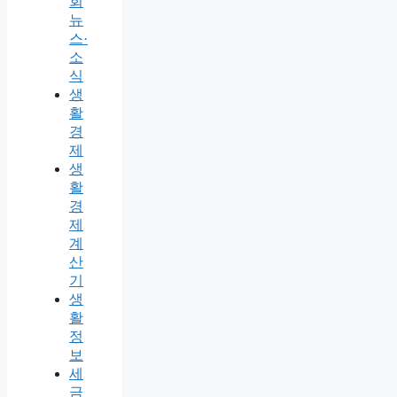
회
뉴
스·
소
식
생
활
경
제
생
활
경
제
계
산
기
생
활
정
보
세
금