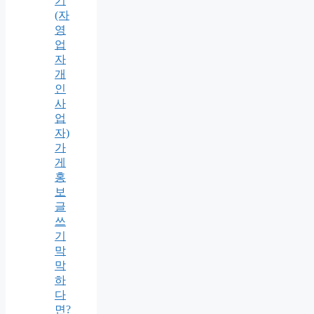
기
(자
영
업
자
개
인
사
업
자)
가
게
홍
보
글
쓰
기
막
막
하
다
면?