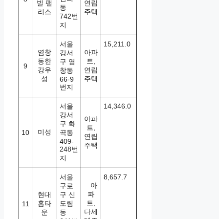
빌 팰
연립
동
리스
주택
742번
지
서울
15,211.0
염창
아파
강서
동한
트,
구 염
9
강우
연립
창동
성
주택
66-9
번지
서울
14,346.0
강서
아파
구 화
트,
미성
10
곡동
연립
409-
주택
248번
지
서울
8,657.7
아
구로
파
현대
구 신
트,
홈타
도림
11
다세
운
동