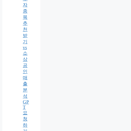
자
종
목
추
천
받
기
vs
소
상
공
인
매
출
분
석
GP
T
요
청
하