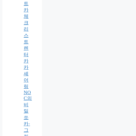
트
카
체
크
리
스
트
렌
터
카
카
셰
어
링
NO
C의
비
밀
쏘
카·
그