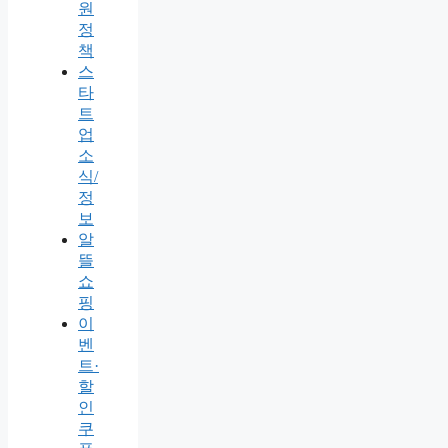
원
정
책
스
타
트
업
소
식/
정
보
알
뜰
쇼
핑
이
벤
트·
할
인
쿠