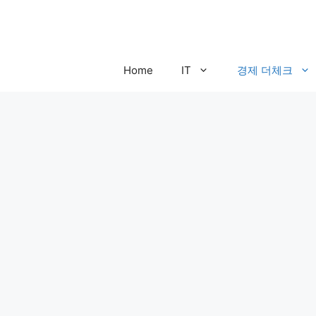
컨
텐
츠
로
Home
IT
경제 더체크
건
너
뛰
기