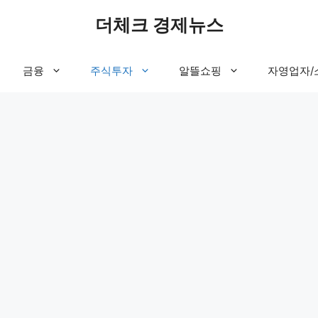
더체크 경제뉴스
금융
주식투자
알뜰쇼핑
자영업자/