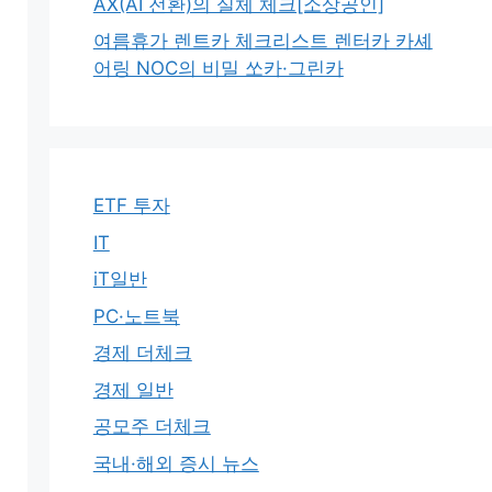
AX(AI 전환)의 실체 체크[소상공인]
여름휴가 렌트카 체크리스트 렌터카 카셰
어링 NOC의 비밀 쏘카·그린카
ETF 투자
IT
iT일반
PC·노트북
경제 더체크
경제 일반
공모주 더체크
국내·해외 증시 뉴스