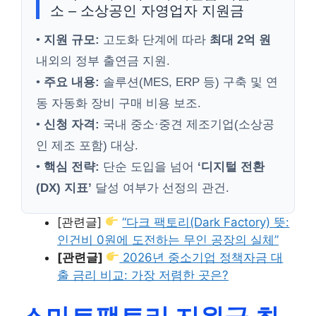
소 – 소상공인 자영업자 지원금
•
지원 규모:
고도화 단계에 따라
최대 2억 원
내외의 정부 출연금 지원.
•
주요 내용:
솔루션(MES, ERP 등) 구축 및 연
동 자동화 장비 구매 비용 보조.
•
신청 자격:
국내 중소·중견 제조기업(소상공
인 제조 포함) 대상.
•
핵심 전략:
단순 도입을 넘어
‘디지털 전환
(DX) 지표’
달성 여부가 선정의 관건.
[관련글]
“다크 팩토리(Dark Factory) 뜻:
인건비 0원에 도전하는 무인 공장의 실체”
[관련글]
2026년 중소기업 정책자금 대
출 금리 비교: 가장 저렴한 곳은?