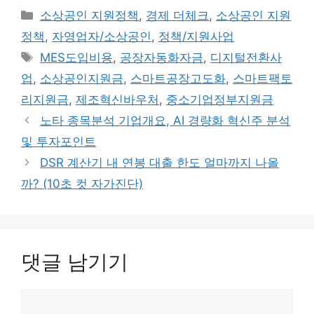
카
소상공인 지원정책
,
경제 더체크
,
소상공인 지원
테
정책
,
자영업자/소상공인
,
정책/지원사업
고
태
MES도입비용
,
공장자동화자금
,
디지털전환사
리
그
업
,
소상공인지원금
,
스마트공장고도화
,
스마트팩토
리지원금
,
제조혁신바우처
,
중소기업정부지원금
노타 종목분석 기업개요, AI 경량화 혁신주 분석
및 투자포인트
DSR 계산기 내 연봉 대출 한도 얼마까지 나올
까? (10초 컷 자가진단)
댓글 남기기
댓