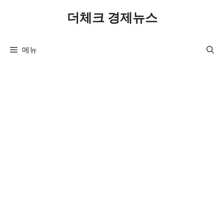
컨
더체크 경제뉴스
텐
츠
로
메뉴
건
너
뛰
기