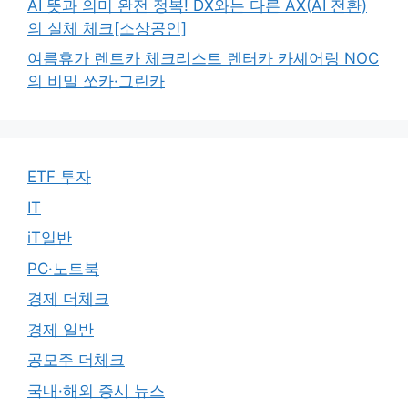
AI 뜻과 의미 완전 정복! DX와는 다른 AX(AI 전환)
의 실체 체크[소상공인]
여름휴가 렌트카 체크리스트 렌터카 카셰어링 NOC
의 비밀 쏘카·그린카
ETF 투자
IT
iT일반
PC·노트북
경제 더체크
경제 일반
공모주 더체크
국내·해외 증시 뉴스