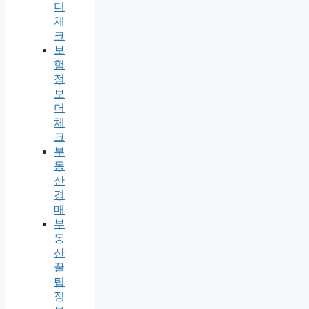
더
체
크
보
험
정
보
더
체
크
부
동
산
경
매
부
동
산
꿀
팁
정