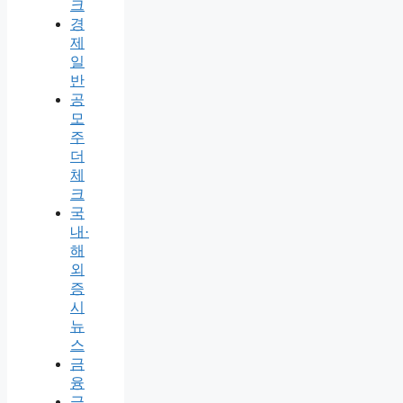
크
경
제
일
반
공
모
주
더
체
크
국
내·
해
외
증
시
뉴
스
금
융
금