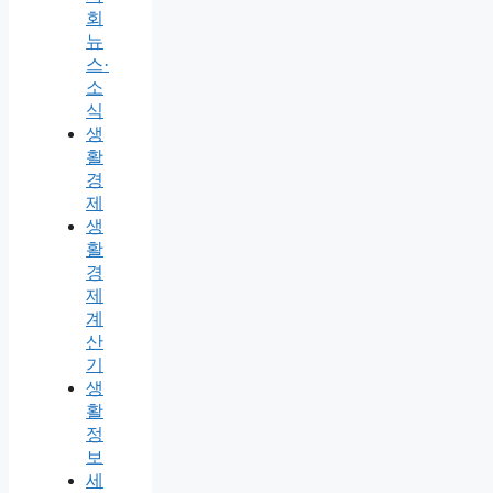
회
뉴
스·
소
식
생
활
경
제
생
활
경
제
계
산
기
생
활
정
보
세