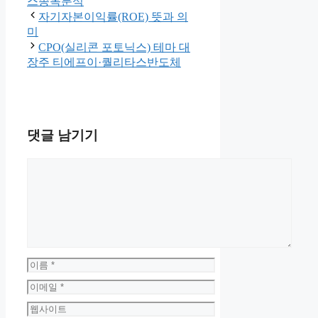
스종목분석
자기자본이익률(ROE) 뜻과 의
미
CPO(실리콘 포토닉스) 테마 대
장주 티에프이·퀄리타스반도체
댓글 남기기
댓
글
이
름
이
메
웹
일