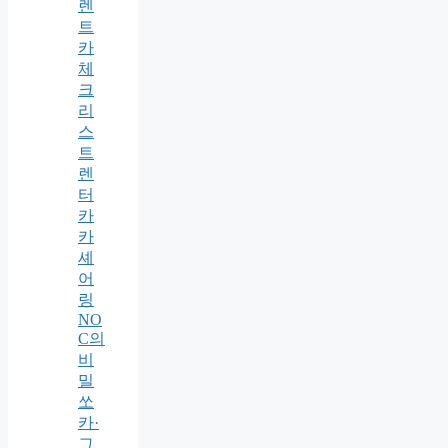
렌
트
카
체
크
리
스
트
렌
터
카
카
셰
어
링
NO
C의
비
밀
쏘
카·
그