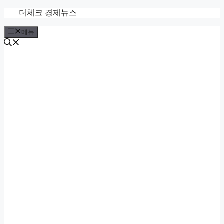
컨
더체크 경제뉴스
텐
메뉴
츠
로
건
너
뛰
기