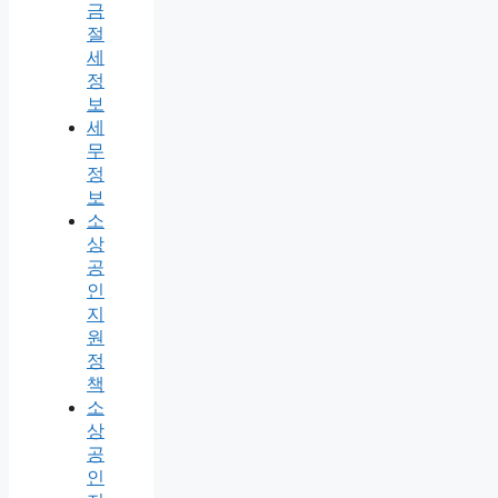
금
절
세
정
보
세
무
정
보
소
상
공
인
지
원
정
책
소
상
공
인