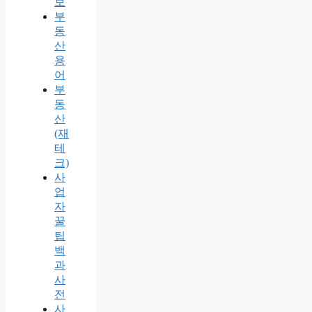
보
부
동
산
용
어
부
동
산
(재
테
크)
사
업
자
꿀
팁
백
과
사
전
사