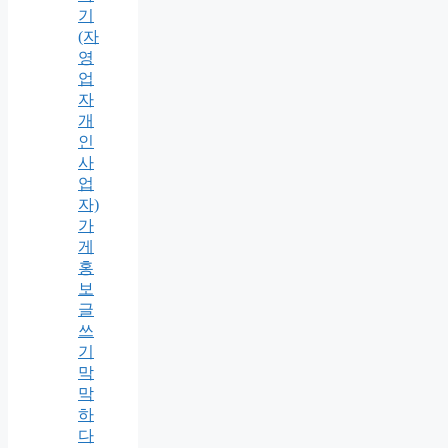
기
(자
영
업
자
개
인
사
업
자)
가
게
홍
보
글
쓰
기
막
막
하
다