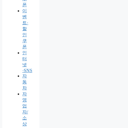
폰
이
벤
트·
할
인
쿠
폰
인
터
넷
·SNS
자
동
차
자
영
업
자/
소
상