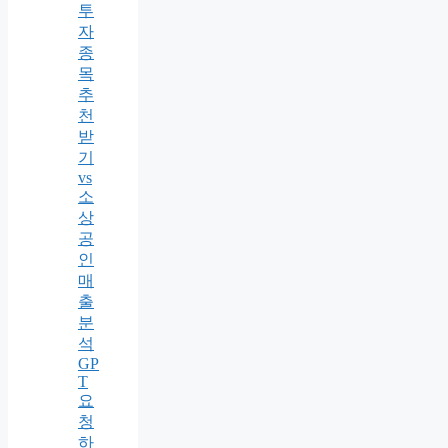
투
자
종
목
추
천
받
기
vs
소
상
공
인
매
출
분
석
GP
T
요
청
하