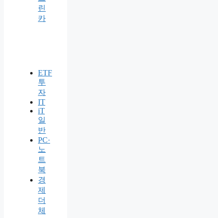
린
카
ETF
투
자
IT
iT
일
반
PC·
노
트
북
경
제
더
체