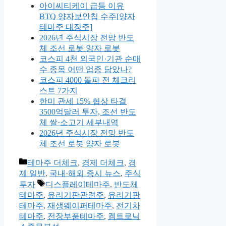
아이씨티케이 급등 이유
BTQ 양자보안칩 수주[양자
테마주 대장주]
2026년 주식시장 전망 반도
체 조선 로봇 양자 로봇
코스피 4천 외국인·기관 순매
수 종목 어떤 업종 담았나?
코스피 4000 돌파 전 체크리
스트 7가지
한미 관세 15% 협상 타결
3500억달러 투자, 조선 반도
체 쌀·소고기 세부내역
2026년 주식시장 전망 반도
체 조선 로봇 양자 로봇
카
테마주 더체크
,
경제 더체크
,
경
테
제 일반
,
국내·해외 증시 뉴스
,
주식
고
태
투자
디스플레이테마주
,
반도체
리
그
테마주
,
유리기판관련주
,
유리기판
테마주
,
재생웨이퍼테마주
,
전기차
테마주
,
전장부품테마주
,
켐트로닉