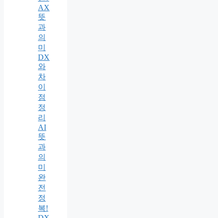
AX
뜻
과
의
미
DX
와
차
이
점
정
리
AI
뜻
과
의
미
완
전
정
복!
DX