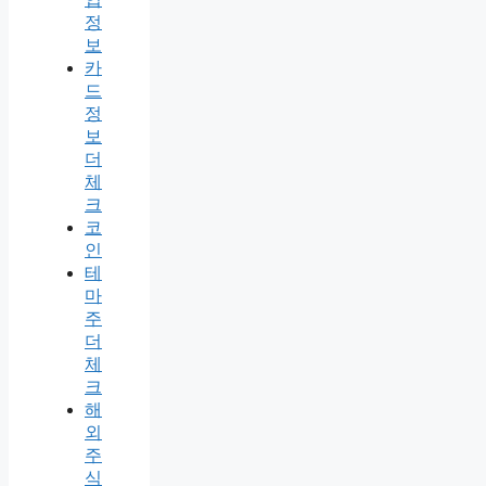
정
보
카
드
정
보
더
체
크
코
인
테
마
주
더
체
크
해
외
주
식