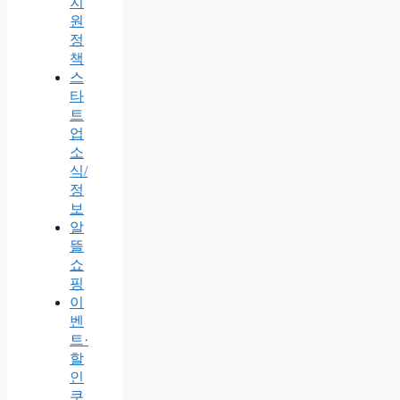
지
원
정
책
스
타
트
업
소
식/
정
보
알
뜰
쇼
핑
이
벤
트·
할
인
쿠