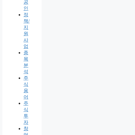
공
인
정
책/
지
원
사
업
종
목
분
석
주
식
용
어
주
식
투
자
창
업