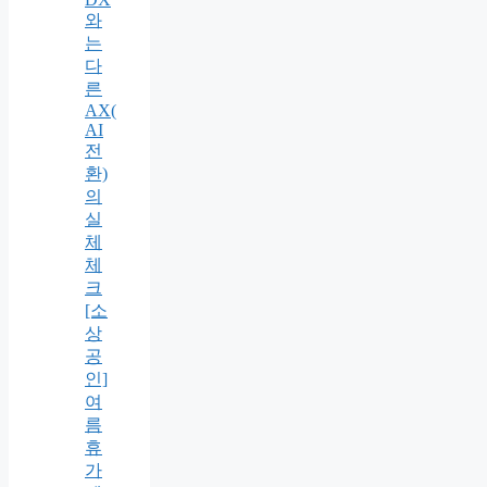
와
는
다
른
AX(
AI
전
환)
의
실
체
체
크
[소
상
공
인]
여
름
휴
가