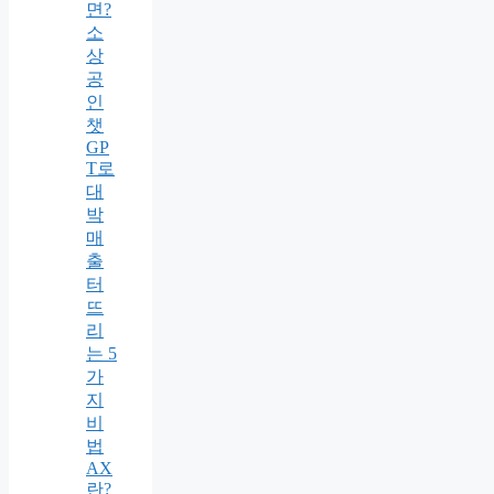
면?
소
상
공
인
챗
GP
T로
대
박
매
출
터
뜨
리
는 5
가
지
비
법
AX
란?