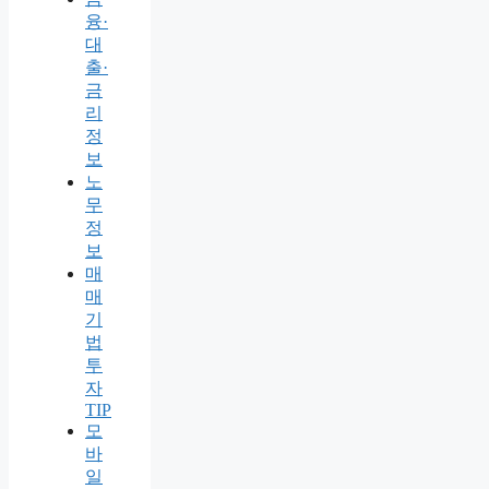
융·
대
출·
금
리
정
보
노
무
정
보
매
매
기
법
투
자
TIP
모
바
일