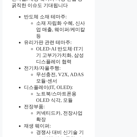
굵직한 이슈도 기대됩니다
반도체 소재 테마주:
소재 자립화 수혜, 신사
업 매출, 웨이퍼/케미칼
등
유리가판 관련 테마주:
OLED·AI 반도체·IT기
기 고부가가치화, 삼성
디스플레이 협력
전기차/자율주행:
무선충전, V2X, ADAS
모듈·센서
디스플레이(IT, OLED):
노트북/스마트폰용
OLED 식각, 모듈
전장부품:
커넥티드카, 전장사업
확장
재생 웨이퍼:
경쟁사 대비 신기술 기