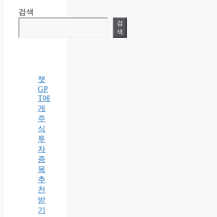
검색
검
색
챗
GP
T에
게
주
식
투
자
종
목
추
천
받
기