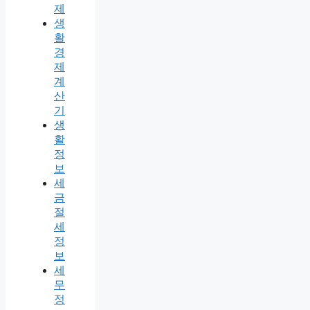
제
생
활
경
제
계
산
기
생
활
정
보
세
금
절
세
정
보
세
무
정