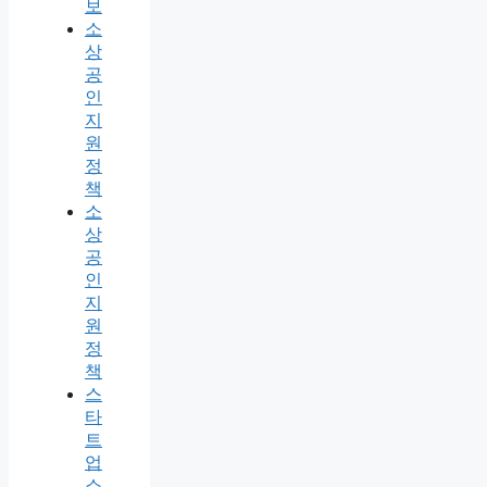
보
소
상
공
인
지
원
정
책
소
상
공
인
지
원
정
책
스
타
트
업
소