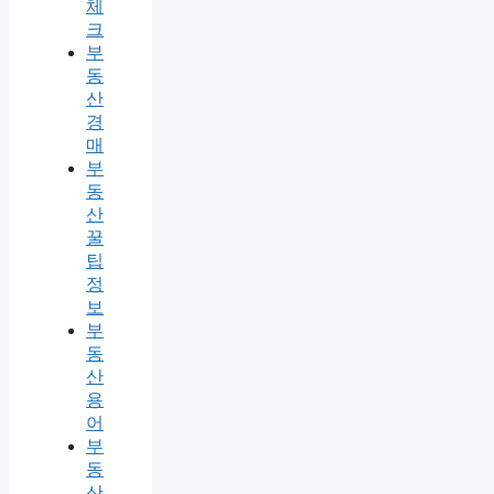
체
크
부
동
산
경
매
부
동
산
꿀
팁
정
보
부
동
산
용
어
부
동
산