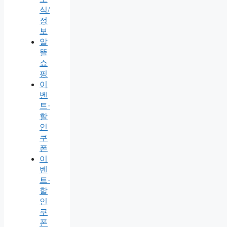
식/
정
보
알
뜰
쇼
핑
이
벤
트·
할
인
쿠
폰
이
벤
트·
할
인
쿠
폰