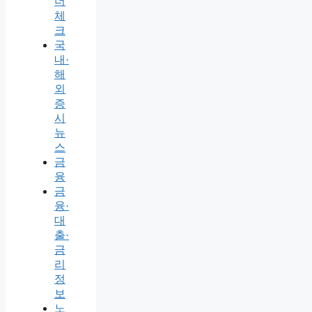
더
체
크
국
내·
해
외
증
시
뉴
스
금
융
금
융·
대
출·
금
리
정
보
노