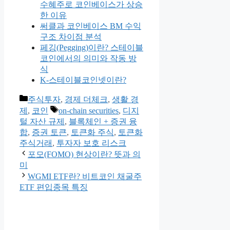
수혜주로 코인베이스가 상승
한 이유
써클과 코인베이스 BM 수익
구조 차이점 분석
페깅(Pegging)이란? 스테이블
코인에서의 의미와 작동 방
식
K-스테이블코인넷이란?
카
주식투자
,
경제 더체크
,
생활 경
테
태
제
,
코인
on-chain securities
,
디지
고
그
털 자산 규제
,
블록체인 + 증권 융
리
합
,
증권 토큰
,
토큰화 주식
,
토큰화
주식거래
,
투자자 보호 리스크
포모(FOMO) 현상이란? 뜻과 의
미
WGMI ETF란? 비트코인 채굴주
ETF 편입종목 특징