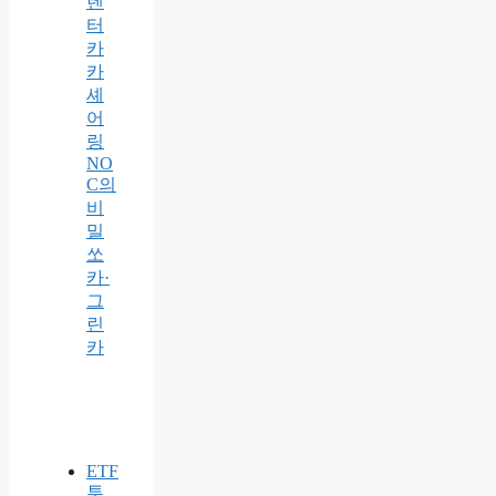
렌
터
카
카
셰
어
링
NO
C의
비
밀
쏘
카·
그
린
카
ETF
투