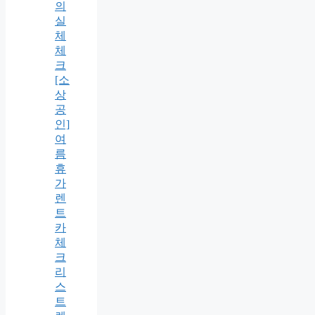
의
실
체
체
크
[소
상
공
인]
여
름
휴
가
렌
트
카
체
크
리
스
트