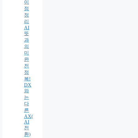
이
점
정
리
AI
뜻
과
의
미
완
전
정
복!
DX
와
는
다
른
AX(
AI
전
환)