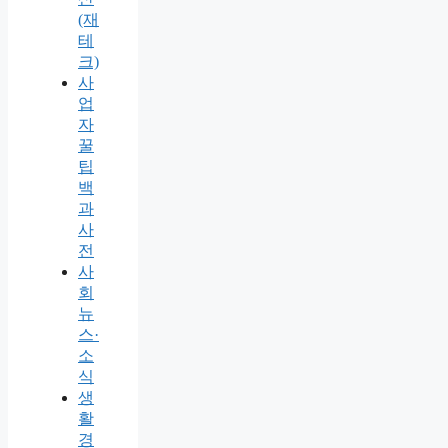
(재
테
크)
사
업
자
꿀
팁
백
과
사
전
사
회
뉴
스·
소
식
생
활
경