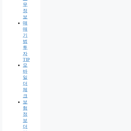
무
정
보
매
매
기
법
투
자
TIP
모
바
일
더
체
크
보
험
정
보
더