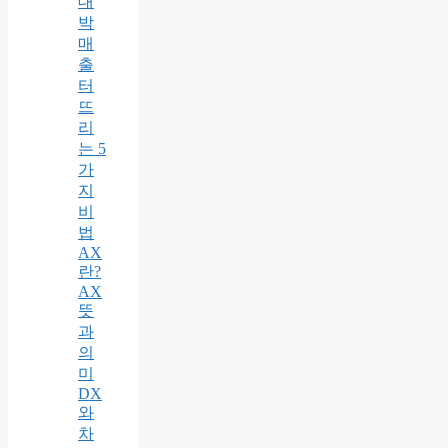
대
박
매
출
터
뜨
리
는 5
가
지
비
법
AX
란?
AX
뜻
과
의
미
DX
와
차