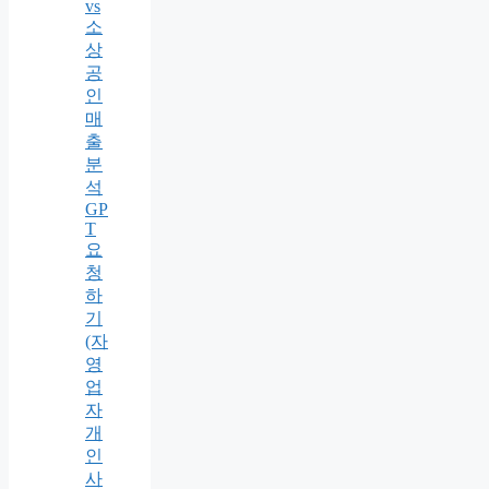
vs
소
상
공
인
매
출
분
석
GP
T
요
청
하
기
(자
영
업
자
개
인
사