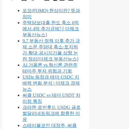
포모(FOMO) 현상이란? 뜻과
의미
주택담보대출 한도 축소 6억
에서 4억 추가규제? [ 더체크
부동산뉴스]
9.7 부동산 정책 이후 추가 규
제 소문 주담대 축소·토지허
가 확대·공시지가율 상향 논
란 정리[더체크 부동산뉴스]
AI 거품론 vs 혁신론 관련주
테마주 투자 위험과 기회
USDe 등장과 테더·USDC 지
배력 변화 분석 | 더체크 경제
뉴스
써클 USDC vs 테더 USDT 차
이점 특징
크라켄·로빈후드 USDG 글로
벌달러네트워크에 합류한 이
유
스테이블코인 대장주, 써클