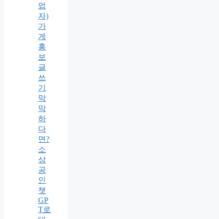
업
자)
가
게
홍
보
글
쓰
기
막
막
하
다
면?
소
상
공
인
챗
GP
T로