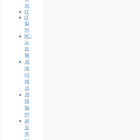
자
IT
iT
일
반
PC·
노
트
북
경
제
더
체
크
경
제
일
반
공
모
주