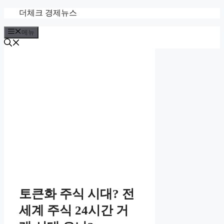
컨
더체크 경제뉴스
텐
메뉴
츠
로
건
너
뛰
기
토큰화 주식 시대? 전
세계 주식 24시간 거