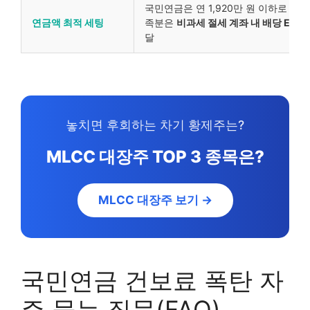
국민연금은 연 1,920만 원 이하로 통제
연금액 최적 세팅
족분은
비과세 절세 계좌 내 배당 ETF
로
달
놓치면 후회하는 차기 황제주는?
MLCC 대장주 TOP 3 종목은?
MLCC 대장주 보기 →
국민연금 건보료 폭탄 자
주 묻는 질문(FAQ)