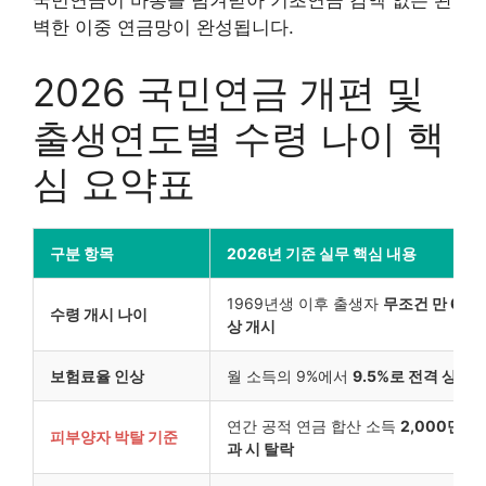
국민연금이 바통을 넘겨받아 기초연금 감액 없는 완
벽한 이중 연금망이 완성됩니다.
2026 국민연금 개편 및
출생연도별 수령 나이 핵
심 요약표
구분 항목
2026년 기준 실무 핵심 내용
1969년생 이후 출생자
무조건 만 65세
수령 개시 나이
상 개시
보험료율 인상
월 소득의 9%에서
9.5%로 전격 상향 
연간 공적 연금 합산 소득
2,000만 원
피부양자 박탈 기준
과 시 탈락