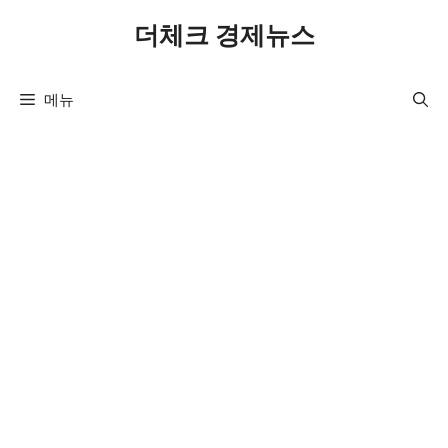
컨
더체크 경제뉴스
텐
츠
로
메뉴
건
너
뛰
기