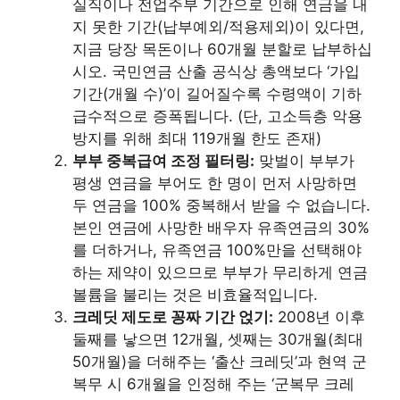
실직이나 전업주부 기간으로 인해 연금을 내
지 못한 기간(납부예외/적용제외)이 있다면,
지금 당장 목돈이나 60개월 분할로 납부하십
시오. 국민연금 산출 공식상 총액보다 ‘가입
기간(개월 수)’이 길어질수록 수령액이 기하
급수적으로 증폭됩니다. (단, 고소득층 악용
방지를 위해 최대 119개월 한도 존재)
부부 중복급여 조정 필터링:
맞벌이 부부가
평생 연금을 부어도 한 명이 먼저 사망하면
두 연금을 100% 중복해서 받을 수 없습니다.
본인 연금에 사망한 배우자 유족연금의 30%
를 더하거나, 유족연금 100%만을 선택해야
하는 제약이 있으므로 부부가 무리하게 연금
볼륨을 불리는 것은 비효율적입니다.
크레딧 제도로 꽁짜 기간 얹기:
2008년 이후
둘째를 낳으면 12개월, 셋째는 30개월(최대
50개월)을 더해주는 ‘출산 크레딧’과 현역 군
복무 시 6개월을 인정해 주는 ‘군복무 크레