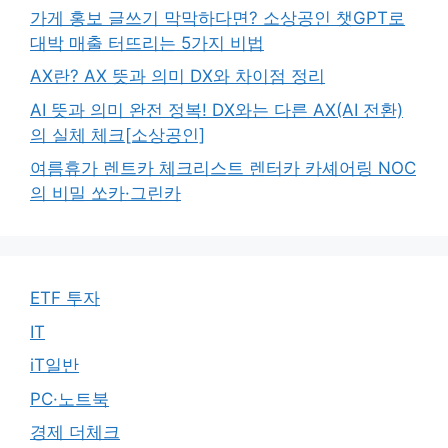
가게 홍보 글쓰기 막막하다면? 소상공인 챗GPT로
대박 매출 터뜨리는 5가지 비법
AX란? AX 뜻과 의미 DX와 차이점 정리
AI 뜻과 의미 완전 정복! DX와는 다른 AX(AI 전환)
의 실체 체크[소상공인]
여름휴가 렌트카 체크리스트 렌터카 카셰어링 NOC
의 비밀 쏘카·그린카
ETF 투자
IT
iT일반
PC·노트북
경제 더체크