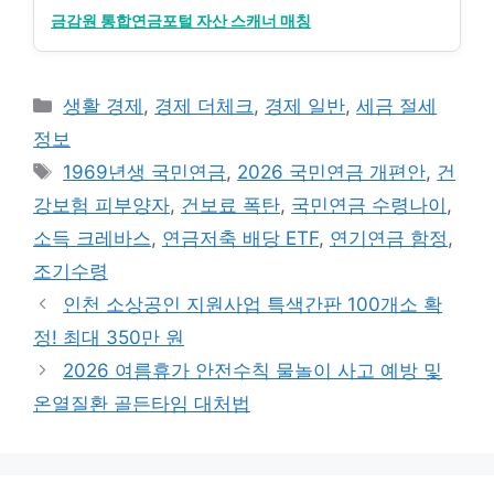
금감원 통합연금포털 자산 스캐너 매칭
카
생활 경제
,
경제 더체크
,
경제 일반
,
세금 절세
테
정보
고
태
1969년생 국민연금
,
2026 국민연금 개편안
,
건
리
그
강보험 피부양자
,
건보료 폭탄
,
국민연금 수령나이
,
소득 크레바스
,
연금저축 배당 ETF
,
연기연금 함정
,
조기수령
인천 소상공인 지원사업 특색간판 100개소 확
정! 최대 350만 원
2026 여름휴가 안전수칙 물놀이 사고 예방 및
온열질환 골든타임 대처법