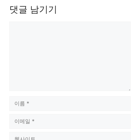
댓글 남기기
댓
글
이
름
이
메
일
웹