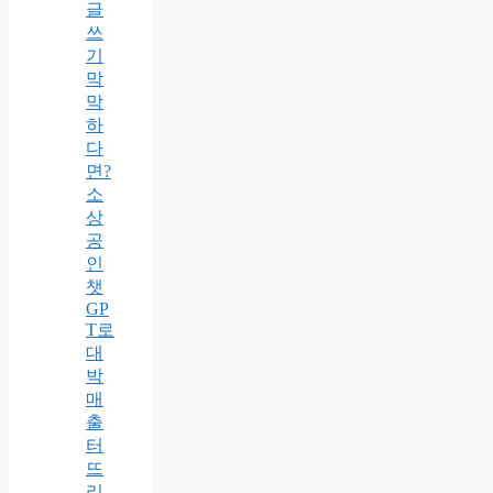
글
쓰
기
막
막
하
다
면?
소
상
공
인
챗
GP
T로
대
박
매
출
터
뜨
리