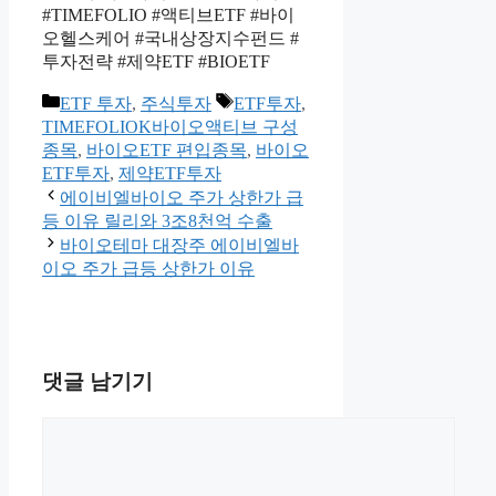
#TIMEFOLIO #액티브ETF #바이
오헬스케어 #국내상장지수펀드 #
투자전략 #제약ETF #BIOETF
카
태
ETF 투자
,
주식투자
ETF투자
,
테
그
TIMEFOLIOK바이오액티브 구성
고
종목
,
바이오ETF 편입종목
,
바이오
리
ETF투자
,
제약ETF투자
에이비엘바이오 주가 상한가 급
등 이유 릴리와 3조8천억 수출
바이오테마 대장주 에이비엘바
이오 주가 급등 상한가 이유
댓글 남기기
댓
글