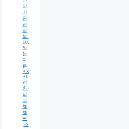
과
의
미
완
전
정
복!
DX
와
는
다
른
AX(
AI
전
환)
의
실
체
체
크
[소