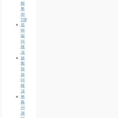
법
투
자
TIP
모
바
일
더
체
크
보
험
정
보
더
체
크
부
동
산
경