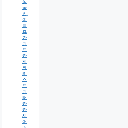
상
공
인]
여
름
휴
가
렌
트
카
체
크
리
스
트
렌
터
카
카
셰
어
링