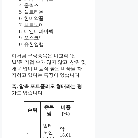
올릭스
셀트리온
한미약품
보로노이
디앤디파마텍
오스코텍
유한양행
이처럼 구성종목은 비교적 ‘선
별’된 기업 수가 많지 않고, 상위 몇
개 기업이 비교적 높은 비중을 차
지하고 있다는 특징이 있습니다.
즉,
압축 포트폴리오 형태라는 평
가
도 있습니다
종목
비중
순위
명
(%)
알테
약
오젠
1
16.61