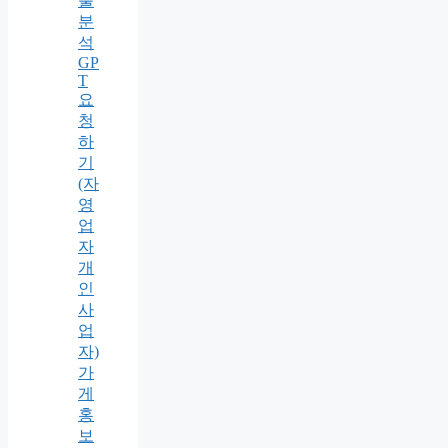
출
분
석
GP
T
요
청
하
기
(자
영
업
자
개
인
사
업
자)
가
게
홍
보