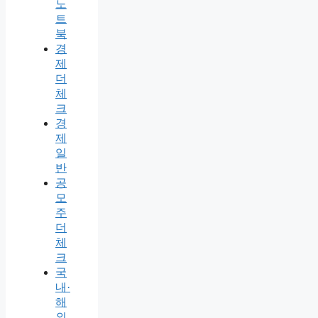
노
트
북
경
제
더
체
크
경
제
일
반
공
모
주
더
체
크
국
내·
해
외