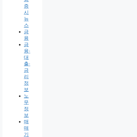
증
시
뉴
스
금
융
금
융·
대
출·
금
리
정
보
노
무
정
보
매
매
기