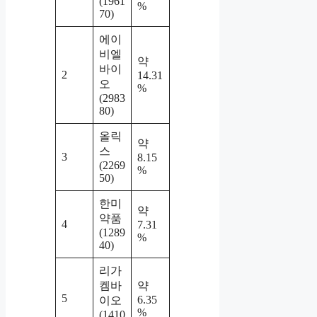
(1961
%
70)
에이
비엘
약
바이
2
14.31
오
%
(2983
80)
올릭
약
스
3
8.15
(2269
%
50)
한미
약
약품
4
7.31
(1289
%
40)
리가
켐바
약
5
6.35
이오
%
(1410