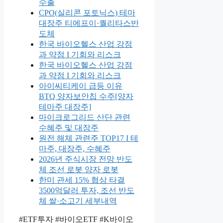
수출
CPO(실리콘 포토닉스) 테마
대장주 티에프이·퀄리타스반
도체
한국 바이오헬스 산업 강점
과 약점 I 기회와 리스크
한국 바이오헬스 산업 강점
과 약점 I 기회와 리스크
아이씨티케이 급등 이유
BTQ 양자보안칩 수주[양자
테마주 대장주]
마이크로그리드 산단 관련
수혜주 및 대장주
원전 해체 관련주 TOP17 I 테
마주, 대장주, 수혜주
2026년 주식시장 전망 반도
체 조선 로봇 양자 로봇
한미 관세 15% 협상 타결
3500억달러 투자, 조선 반도
체 쌀·소고기 세부내역
#ETF투자 #바이오ETF #K바이오