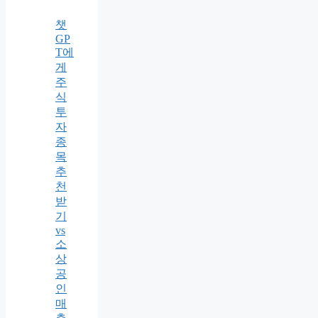
챗
GP
T에
게
주
식
투
자
종
목
추
천
받
기
vs
소
상
공
인
매