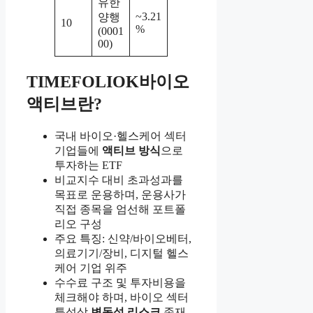
유한
~3.21
양행
10
%
(0001
00)
TIMEFOLIOK바이오
액티브란?
국내 바이오·헬스케어 섹터
기업들에
액티브 방식
으로
투자하는 ETF
비교지수 대비 초과성과를
목표로 운용하며, 운용사가
직접 종목을 엄선해 포트폴
리오 구성
주요 특징: 신약/바이오베터,
의료기기/장비, 디지털 헬스
케어 기업 위주
수수료 구조 및 투자비용을
체크해야 하며, 바이오 섹터
특성상
변동성 리스크
존재