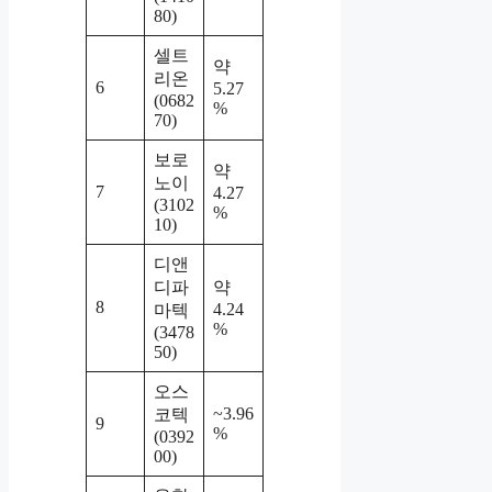
80)
셀트
약
리온
6
5.27
(0682
%
70)
보로
약
노이
7
4.27
(3102
%
10)
디앤
디파
약
8
4.24
마텍
%
(3478
50)
오스
~3.96
코텍
9
%
(0392
00)