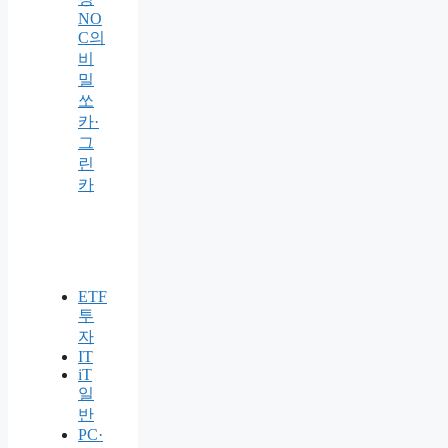
NO
C의
비
밀
쏘
카·
그
린
카
ETF
투
자
IT
iT
일
반
PC·