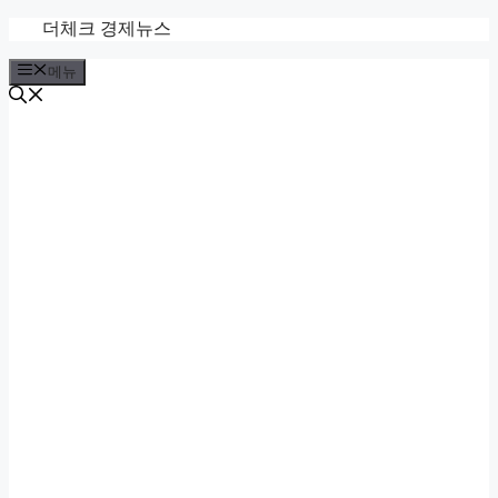
컨
더체크 경제뉴스
텐
메뉴
츠
로
건
너
뛰
기