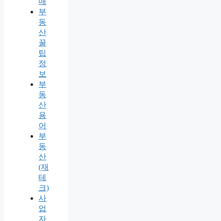
매
부
동
산
꿀
팁
정
보
부
동
산
용
어
부
동
산
(재
테
크)
사
업
자