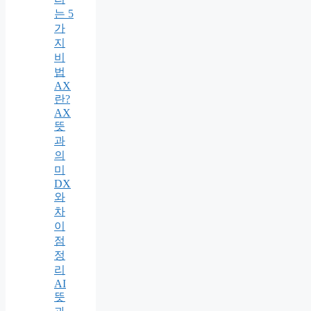
는 5
가
지
비
법
AX
란?
AX
뜻
과
의
미
DX
와
차
이
점
정
리
AI
뜻