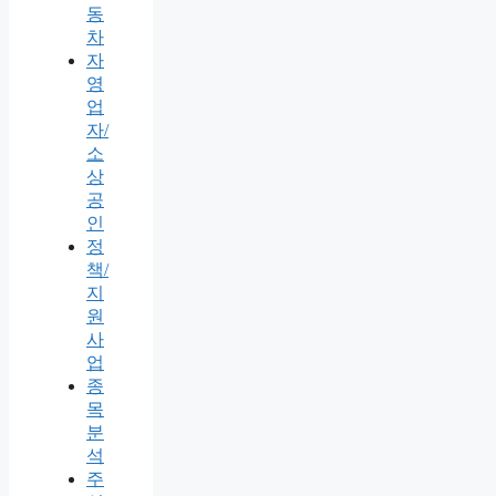
동
차
자
영
업
자/
소
상
공
인
정
책/
지
원
사
업
종
목
분
석
주