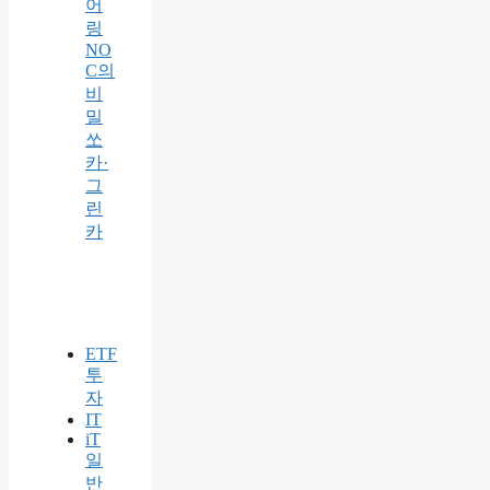
어
링
NO
C의
비
밀
쏘
카·
그
린
카
ETF
투
자
IT
iT
일
반