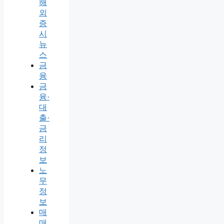
해
외
증
시
뉴
스
금
융
금
융·
대
출·
금
리
정
보
노
무
정
보
매
매