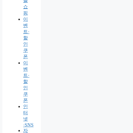
뜰
쇼
핑
이
벤
트·
할
인
쿠
폰
이
벤
트·
할
인
쿠
폰
인
터
넷
·SNS
자