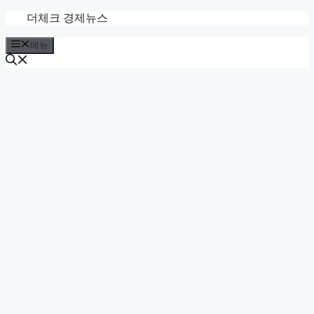
컨
더체크 경제뉴스
텐
메뉴
츠
로
건
너
뛰
기