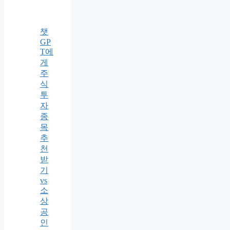
챗
GP
T에
게
주
식
투
자
종
목
추
천
받
기
vs
소
상
공
인