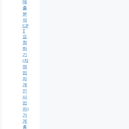
매
출
분
석
GP
T
요
청
하
기
(자
영
업
자
개
인
사
업
자)
가
게
홍