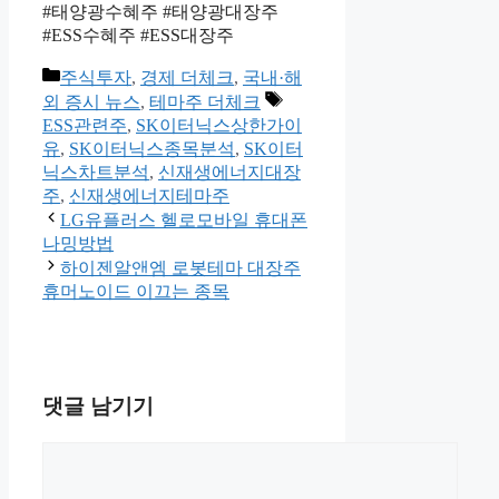
#태양광수혜주 #태양광대장주
#ESS수혜주 #ESS대장주
카
주식투자
,
경제 더체크
,
국내·해
테
태
외 증시 뉴스
,
테마주 더체크
고
그
ESS관련주
,
SK이터닉스상한가이
리
유
,
SK이터닉스종목분석
,
SK이터
닉스차트분석
,
신재생에너지대장
주
,
신재생에너지테마주
LG유플러스 헬로모바일 휴대폰
나밍방법
하이젠알앤엠 로봇테마 대장주
휴머노이드 이끄는 종목
댓글 남기기
댓
글