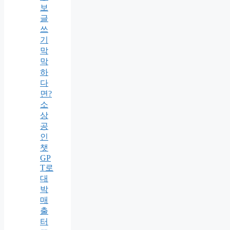
보
글
쓰
기
막
막
하
다
면?
소
상
공
인
챗
GP
T로
대
박
매
출
터