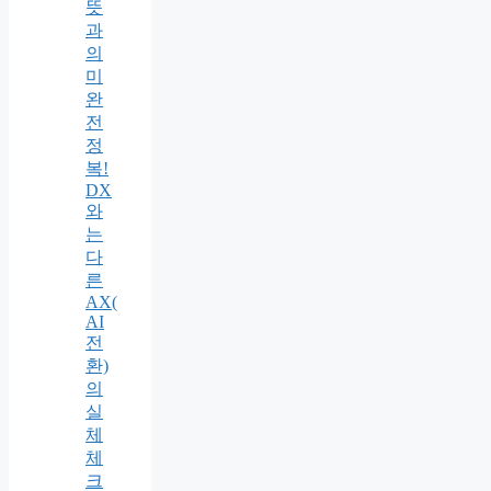
뜻
과
의
미
완
전
정
복!
DX
와
는
다
른
AX(
AI
전
환)
의
실
체
체
크