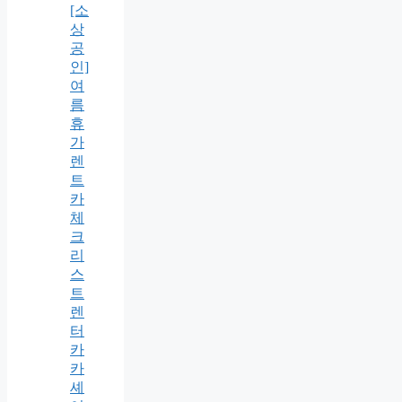
[소
상
공
인]
여
름
휴
가
렌
트
카
체
크
리
스
트
렌
터
카
카
셰