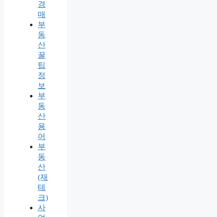
경
매
부
동
산
꿀
팁
정
보
부
동
산
용
어
부
동
산
(재
테
크)
사