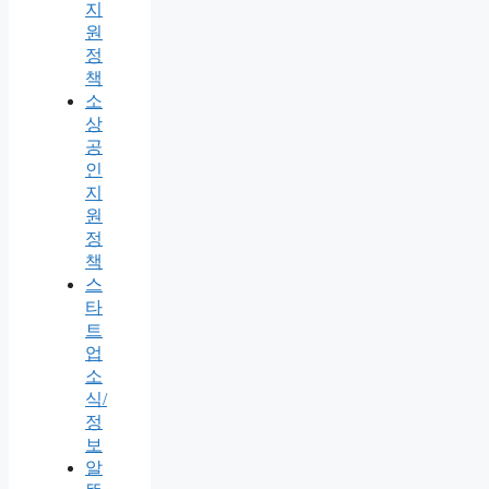
지
원
정
책
소
상
공
인
지
원
정
책
스
타
트
업
소
식/
정
보
알