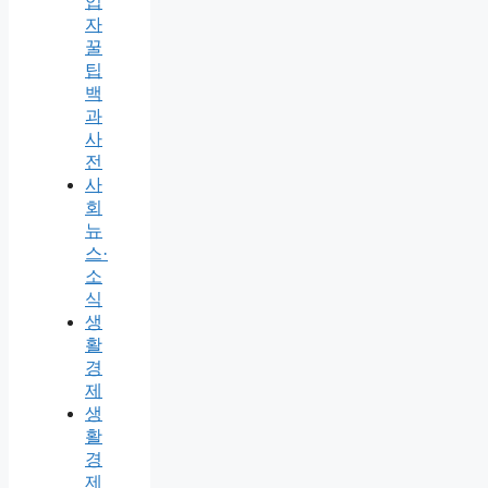
업
자
꿀
팁
백
과
사
전
사
회
뉴
스·
소
식
생
활
경
제
생
활
경
제