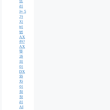
뜨
리
는 5
가
지
비
법
AX
란?
AX
뜻
과
의
미
DX
와
차
이
점
정
리
AI