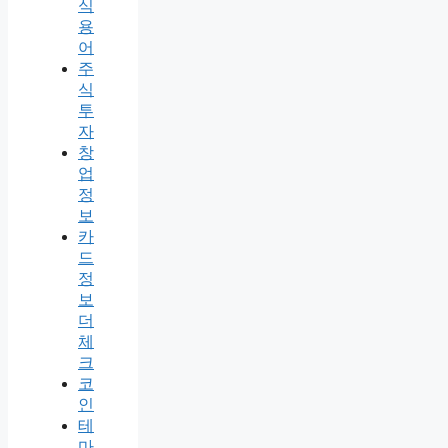
식
용
어
주
식
투
자
창
업
정
보
카
드
정
보
더
체
크
코
인
테
마