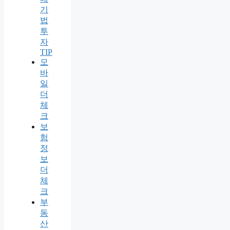
기
법
투
자
TIP
모
바
일
더
체
크
보
험
정
보
더
체
크
부
동
산