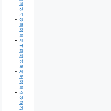
계
산
기
생
활
정
보
세
금
절
세
정
보
세
무
정
보
소
상
공
인