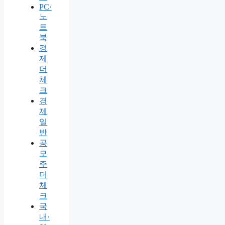
PC·
노
트
북
경
제
더
체
크
경
제
일
반
공
모
주
더
체
크
국
내·