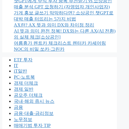
챗GPT에게 주식 투자 종목 추천받기 vs 소상공인
매출 분석 GPT 요청하기 (자영업자 개인사업자)
가게 홍보 글쓰기 막막하다면? 소상공인 챗GPT로
대박 매출 터뜨리는 5가지 비법
AX란? AX 뜻과 의미 DX와 차이점 정리
AI 뜻과 의미 완전 정복! DX와는 다른 AX(AI 전환)
의 실체 체크[소상공인]
여름휴가 렌트카 체크리스트 렌터카 카셰어링
NOC의 비밀 쏘카·그린카
ETF 투자
IT
iT일반
PC·노트북
경제 더체크
경제 일반
공모주 더체크
국내·해외 증시 뉴스
금융
금융·대출·금리정보
노무정보
매매기법 투자 TIP