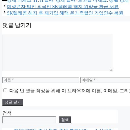
경제 더체크
,
IT
,
iT일반
,
경제 일반
,
모바일 더체크
,
생활 경제
테
미성년자 법인 외국인 SK텔레콤 해지 위약금 환급 서류
고
SK텔레콤 해지 후 재가입 혜택 온가족할인 가입연수 복원
리
댓글 남기기
댓
글
이
이
름
메
다음 번 댓글 작성을 위해 이 브라우저에 이름, 이메일, 그
일
검색
검색