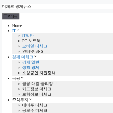
컨
더체크 경제뉴스
텐
메뉴
츠
로
Home
건
IT
너
iT일반
뛰
PC·노트북
기
모바일 더체크
인터넷·SNS
경제 더체크
경제 일반
생활 경제
소상공인 지원정책
금융
금융·대출·금리정보
카드정보 더체크
보험정보 더체크
주식투자
테마주 더체크
공모주 더체크