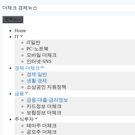
컨
더체크 경제뉴스
텐
메뉴
츠
로
Home
건
IT
너
iT일반
뛰
PC·노트북
기
모바일 더체크
인터넷·SNS
경제 더체크
경제 일반
생활 경제
소상공인 지원정책
금융
금융·대출·금리정보
카드정보 더체크
보험정보 더체크
주식투자
테마주 더체크
공모주 더체크