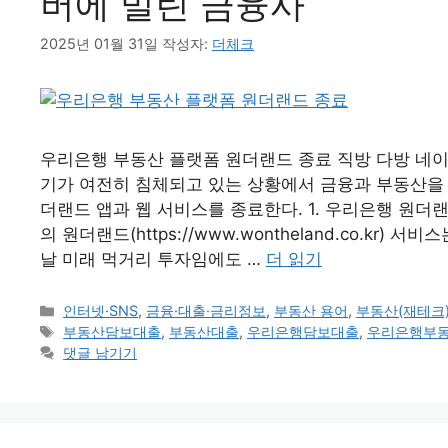
버에 밀린 금융사
2025년 01월 31일
작성자:
더체크
우리은행 부동산 플랫폼 원더랜드 종료 직방 다방 네이
기가 여전히 침체되고 있는 상황에서 금융과 부동산을
더랜드 앱과 웹 서비스를 종료한다. 1. 우리은행 원더
의 원더랜드(https://www.wontheland.co.k
날 미래 먹거리 투자임에도 …
더 읽기
카
인터넷·SNS
,
금융·대출·금리정보
,
부동산 용어
,
부동산(재테크
테
태
부동산담보대출
,
부동산대출
,
우리은행담보대출
,
우리은행부
고
그
댓글 남기기
리