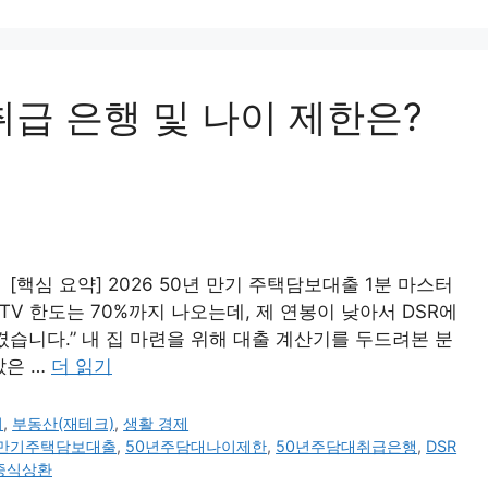
취급 은행 및 나이 제한은?
[핵심 요약] 2026 50년 만기 주택담보대출 1분 마스터
TV 한도는 70%까지 나오는데, 제 연봉이 낮아서 DSR에
습니다.” 내 집 마련을 위해 대출 계산기를 두드려본 분
값은 …
더 읽기
어
,
부동산(재테크)
,
생활 경제
년만기주택담보대출
,
50년주담대나이제한
,
50년주담대취급은행
,
DSR
증식상환