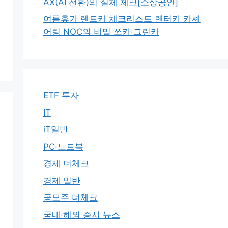
AX(AI 전환)의 실체 체크[소상공인]
여름휴가 렌트카 체크리스트 렌터카 카셰
어링 NOC의 비밀 쏘카·그린카
ETF 투자
IT
iT일반
PC·노트북
경제 더체크
경제 일반
공모주 더체크
국내·해외 증시 뉴스