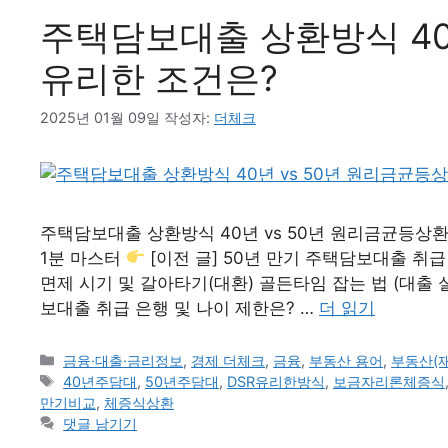
주택담보대출 상환방식 40
유리한 조건은?
2025년 01월 09일
작성자:
더체크
주택담보대출 상환방식 40년 vs 50년 원리금균등상
1분 마스터
[이전 글] 50년 만기 주택담보대출 취급
면제 시기 및 갈아타기(대환) 골든타임 잡는 법 (대출 
보대출 취급 은행 및 나이 제한은? …
더 읽기
카
금융·대출·금리정보
,
경제 더체크
,
금융
,
부동산 용어
,
부동산(
테
태
40년주담대
,
50년주담대
,
DSR유리한방식
,
보금자리론체증식
고
그
만기비교
,
체증식상환
리
댓글 남기기