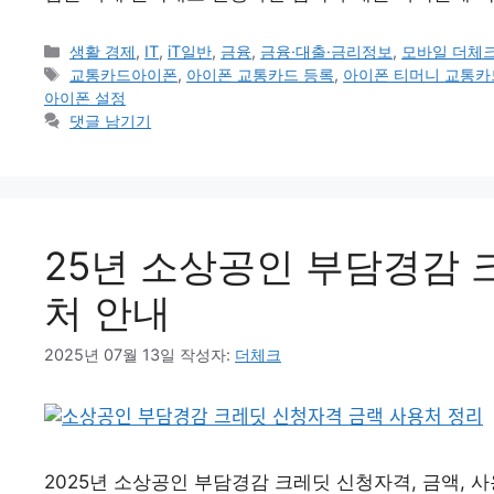
카
생활 경제
,
IT
,
iT일반
,
금융
,
금융·대출·금리정보
,
모바일 더체
테
태
교통카드아이폰
,
아이폰 교통카드 등록
,
아이폰 티머니 교통카
고
그
아이폰 설정
리
댓글 남기기
25년 소상공인 부담경감 
처 안내
2025년 07월 13일
작성자:
더체크
2025년 소상공인 부담경감 크레딧 신청자격, 금액,