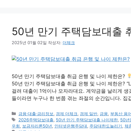
50년 만기 주택담보대출 
2025년 01월 02일
작성자:
더체크
50년 만기 주택담보대출 취급 은행 및 나이 제한은?
50년 만기 주택담보대출 취급 은행 및 나이 제한은? “L
걸려 대출이 1억이나 모자라대요. 계약금을 날리게 생겼
들이라면 누구나 한 번쯤 겪는 좌절의 순간입니다. 집
카
금융·대출·금리정보
,
경제 더체크
,
경제 일반
,
금융
,
부동산 용
테
태
2026주택담보대출
,
50년 만기 주택담보대출 나이제한
,
50
고
그
우회
,
보금자리론50년
,
인터넷은행주담대
,
주담대한도늘리기
,
체