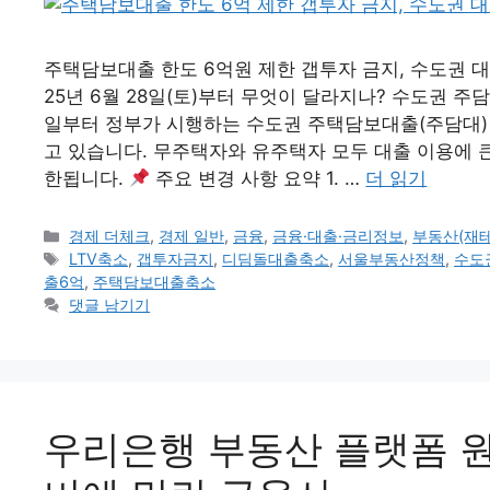
주택담보대출 한도 6억원 제한 갭투자 금지, 수도권 
25년 6월 28일(토)부터 무엇이 달라지나? 수도권 주담대
일부터 정부가 시행하는 수도권 주택담보대출(주담대)
고 있습니다. 무주택자와 유주택자 모두 대출 이용에 큰
한됩니다.
주요 변경 사항 요약 1. …
더 읽기
카
경제 더체크
,
경제 일반
,
금융
,
금융·대출·금리정보
,
부동산(재테
테
태
LTV축소
,
갭투자금지
,
디딤돌대출축소
,
서울부동산정책
,
수도
고
그
출6억
,
주택담보대출축소
리
댓글 남기기
우리은행 부동산 플랫폼 원