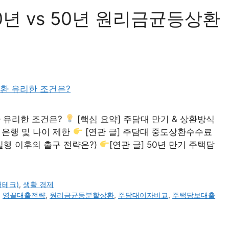
년 vs 50년 원리금균등상환
환 유리한 조건은?
[핵심 요약] 주담대 만기 & 상환방식
 은행 및 나이 제한
[연관 글] 주담대 중도상환수수료
실행 이후의 출구 전략은?)
[연관 글] 50년 만기 주택담
재테크)
,
생활 경제
,
영끌대출전략
,
원리금균등분할상환
,
주담대이자비교
,
주택담보대출