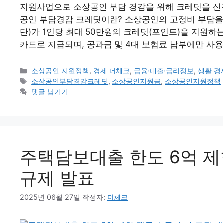
지원사업으로 소상공인 부담 경감을 위해 크레딧을 신
공인 부담경감 크레딧이란? 소상공인의 고정비 부담을
단)가 1인당 최대 50만원의 크레딧(포인트)을 지원하
카드로 지급되며, 공과금 및 4대 보험료 납부에만 사
카
소상공인 지원정책
,
경제 더체크
,
금융·대출·금리정보
,
생활 경
테
태
소상공인부담경감크레딧
,
소상공인지원금
,
소상공인지원정책
고
그
댓글 남기기
리
주택담보대출 한도 6억 제
규제 발표
2025년 06월 27일
작성자:
더체크