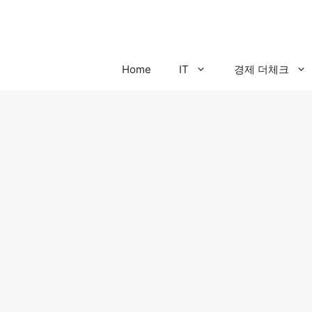
컨
텐
츠
로
Home
IT
경제 더체크
건
너
뛰
기