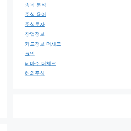
종목 분석
주식 용어
주식투자
창업정보
카드정보 더체크
코인
테마주 더체크
해외주식