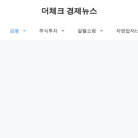
더체크 경제뉴스
금융
주식투자
알뜰쇼핑
자영업자/