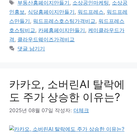
태
부동산홈페이지만들기
,
소상공인마케팅
,
소상공
리
그
인홍보
,
식당홈페이지만들기
,
워드프레스
,
워드프레
스만들기
,
워드프레스호스팅가격비교
,
워드프레스
호스팅비교
,
카페홈페이지만들기
,
케미클라우드가
격
,
클라우드웨이즈가격비교
댓글 남기기
카카오, 소버린AI 탈락에
도 주가 상승한 이유는?
2025년 08월 07일
작성자:
더체크