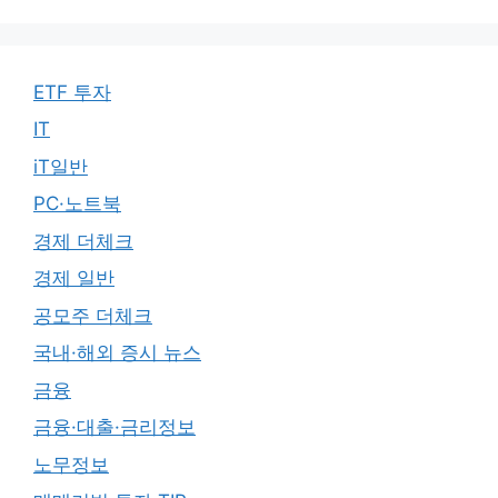
ETF 투자
IT
iT일반
PC·노트북
경제 더체크
경제 일반
공모주 더체크
국내·해외 증시 뉴스
금융
금융·대출·금리정보
노무정보