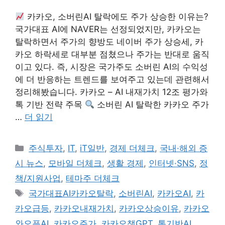
카카오, 소버린AI 탈락에도 주가 상승한 이유는?
국가대표 AI에 NAVER는 선정되었지만, 카카오는
탈락하면서 주가의 향방도 네이버 주가 상승세, 카
카오 하락세로 대부분 점쳤으나 주가는 반대로 움직
이고 있다. 즉, 시장은 국가주도 소버린 AI의 수익성
에 더 반응하는 트렌드를 보여주고 있는데 관련해서
정리해봤습니다. 카카오 – AI 내재가치 12조 평가와
톡 기반 전략 주목
소버린 AI 탈락한 카카오 주가
…
더 읽기
카
주식투자
,
IT
,
iT일반
,
경제 더체크
,
국내·해외 증
테
시 뉴스
,
모바일 더체크
,
생활 경제
,
인터넷·SNS
,
정
고
책/지원사업
,
테마주 더체크
리
태
국가대표AI카카오탈락
,
소버린AI
,
카카오AI
,
카
그
카오급등
,
카카오내재가치
,
카카오상승이유
,
카카오
와오픈AI
,
카카오주가
,
카카오챗GPT
,
톡기반AI