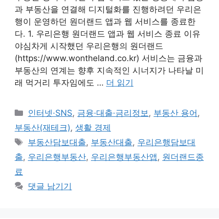
과 부동산을 연결해 디지털화를 진행하려던 우리은
행이 운영하던 원더랜드 앱과 웹 서비스를 종료한
다. 1. 우리은행 원더랜드 앱과 웹 서비스 종료 이유
야심차게 시작했던 우리은행의 원더랜드
(https://www.wontheland.co.kr) 서비스는 금융과
부동산의 연계는 향후 지속적인 시너지가 나타날 미
래 먹거리 투자임에도 …
더 읽기
카
인터넷·SNS
,
금융·대출·금리정보
,
부동산 용어
,
테
부동산(재테크)
,
생활 경제
고
태
부동산담보대출
,
부동산대출
,
우리은행담보대
리
그
출
,
우리은행부동산
,
우리은행부동산앱
,
원더랜드종
료
댓글 남기기