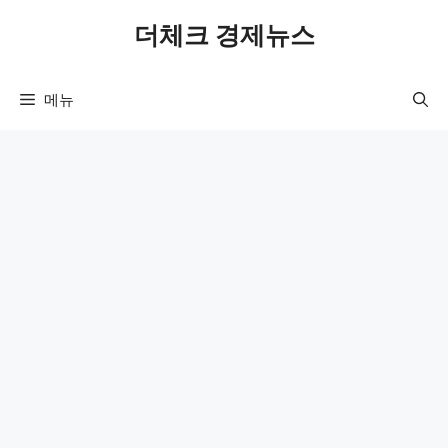
컨
더체크 경제뉴스
텐
츠
로
메뉴
건
너
뛰
기