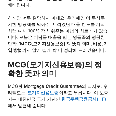
빼버립니다.
하지만 너무 절망하지 마세요. 우리에겐 이 무시무
시한 방공제를 막아주고, 깎였던 대출 한도를 기적
처럼 다시 100% 꽉 채워주는 마법의 치트키가 있습
니다. 오늘은 디딤돌 대출을 받는 영끌족의 영원한
단짝,
‘MCG(모기지신용보증)’의 뜻과 의미, 비용, 가
입 방법
까지 알기 쉽게 싹 다 정리해 드리겠습니다.
MCG(모기지신용보증)의 정
확한 뜻과 의미
MCG란
M
ortgage
C
redit
G
uarantee의 약자로, 우
리말로는 ‘
모기지신용보증
‘이라고 부릅니다. 이 보증
서는 대한민국 국가 기관인
한국주택금융공사(HF)
에서 발급해 줍니다.