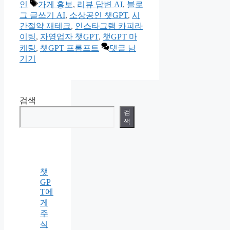
고
태
인
가게 홍보
,
리뷰 답변 AI
,
블로
리
그
그 글쓰기 AI
,
소상공인 챗GPT
,
시
간절약 재테크
,
인스타그램 카피라
이팅
,
자영업자 챗GPT
,
챗GPT 마
케팅
,
챗GPT 프롬프트
댓글 남
기기
검색
검
색
챗
GP
T에
게
주
식