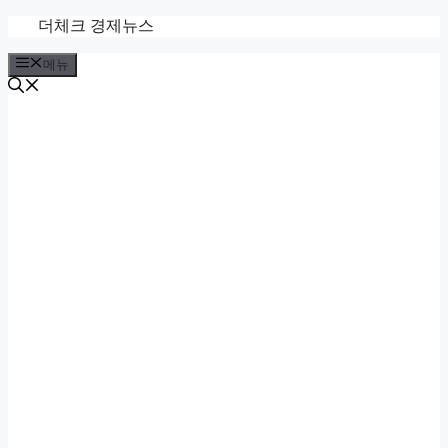
컨
더체크 경제뉴스
텐
메뉴
츠
로
건
너
뛰
기