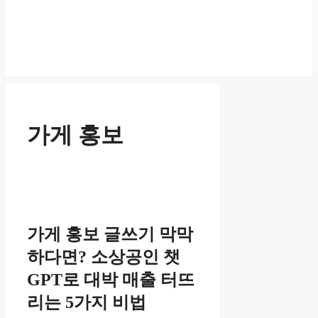
가게 홍보
가게 홍보 글쓰기 막막
하다면? 소상공인 챗
GPT로 대박 매출 터뜨
리는 5가지 비법