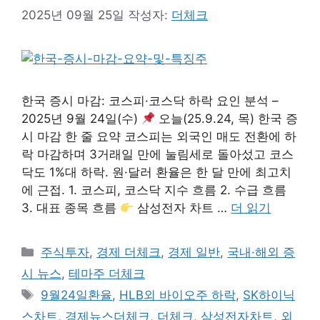
2025년 09월 25일
작성자:
더체크
한국 증시 마감: 코스피·코스닥 하락 요인 분석 –
2025년 9월 24일(수)
오늘(25.9.24, 목) 한국 증
시 마감 한 줄 요약 코스피는 외국인 매도 전환에 하
락 마감하며 3거래일 만에 눌림세로 돌아섰고 코스
닥도 1%대 하락. 원·달러 환율은 한 달 만에 최고치
에 근접. 1. 코스피, 코스닥 지수 흐름 2. 수급 흐름
3. 대표 종목 흐름
삼성전자 차트 …
더 읽기
카
주식투자
,
경제 더체크
,
경제 일반
,
국내·해외 증
테
시 뉴스
,
테마주 더체크
고
태
9월24일환율
,
HLB외 바이오주 하락
,
SK하이닉
리
그
스차트
,
경제뉴스더체크
,
더체크
,
삼성전자차트
,
외