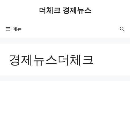
컨
더체크 경제뉴스
텐
츠
로
메뉴
건
너
뛰
기
경제뉴스더체크