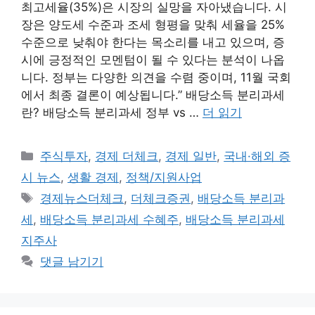
최고세율(35%)은 시장의 실망을 자아냈습니다. 시
장은 양도세 수준과 조세 형평을 맞춰 세율을 25%
수준으로 낮춰야 한다는 목소리를 내고 있으며, 증
시에 긍정적인 모멘텀이 될 수 있다는 분석이 나옵
니다. 정부는 다양한 의견을 수렴 중이며, 11월 국회
에서 최종 결론이 예상됩니다.” 배당소득 분리과세
란? 배당소득 분리과세 정부 vs …
더 읽기
카
주식투자
,
경제 더체크
,
경제 일반
,
국내·해외 증
테
시 뉴스
,
생활 경제
,
정책/지원사업
고
태
경제뉴스더체크
,
더체크증권
,
배당소득 분리과
리
그
세
,
배당소득 분리과세 수혜주
,
배당소득 분리과세
지주사
댓글 남기기