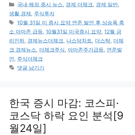
카
국내·해외 증시 뉴스
,
경제 더체크
,
경제 일반
,
테
생활 경제
,
주식투자
고
태
10월 31일 미 증시 요약 연준 발언 후 상승폭 축
리
그
소 아마존 급등
,
10월31일 미국증시 요약
,
12월 금
리인하
,
경제뉴스더체크
,
나스닥차트
,
더스탁
,
더체
크 경제뉴스
,
더체크주식
,
아마존주가급등
,
연준발
언
,
주식더체크
댓글 남기기
한국 증시 마감: 코스피·
코스닥 하락 요인 분석[9
월24일]