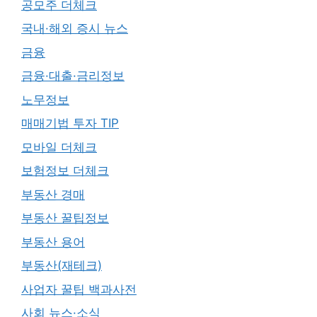
공모주 더체크
국내·해외 증시 뉴스
금융
금융·대출·금리정보
노무정보
매매기법 투자 TIP
모바일 더체크
보험정보 더체크
부동산 경매
부동산 꿀팁정보
부동산 용어
부동산(재테크)
사업자 꿀팁 백과사전
사회 뉴스·소식