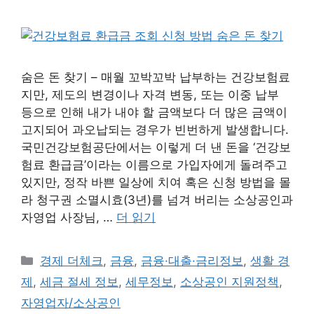
숨은 돈 찾기 – 매월 꼬박꼬박 납부하는 건강보험료
지만, 제도의 변경이나 자격 변동, 또는 이중 납부
등으로 인해 내가 내야 할 금액보다 더 많은 금액이
고지되어 과오납되는 경우가 빈번하게 발생합니다.
국민건강보험공단에서는 이렇게 더 낸 돈을 ‘건강보
험료 환급금’이라는 이름으로 가입자에게 돌려주고
있지만, 정작 바쁜 일상에 치여 혹은 신청 방법을 몰
라 청구권 소멸시효(3년)를 넘겨 버리는 소상공인과
자영업 사장님, …
더 읽기
카
경제 더체크
,
금융
,
금융·대출·금리정보
,
생활 경
테
제
,
세금 절세 정보
,
세무정보
,
소상공인 지원정책
,
고
자영업자/소상공인
리