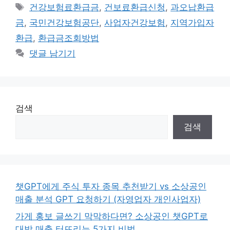
태
건강보험료환급금
,
건보료환급신청
,
과오납환급
그
금
,
국민건강보험공단
,
사업자건강보험
,
지역가입자
환급
,
환급금조회방법
댓글 남기기
검색
검색
챗GPT에게 주식 투자 종목 추천받기 vs 소상공인
매출 분석 GPT 요청하기 (자영업자 개인사업자)
가게 홍보 글쓰기 막막하다면? 소상공인 챗GPT로
대박 매출 터뜨리는 5가지 비법