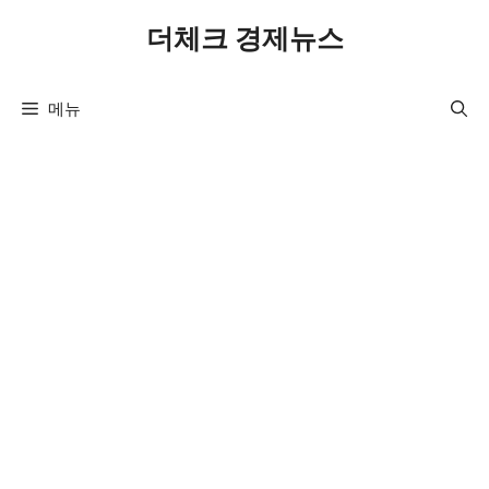
컨
더체크 경제뉴스
텐
츠
로
메뉴
건
너
뛰
기