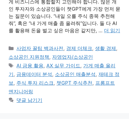
게 비즈니스에 통합할지 고민해야 합니다. 많은 개
인 투자자와 소상공인들이 챗GPT에게 가장 먼저 묻
는 질문이 있습니다. “내일 오를 주식 종목 추천해
줘”, 혹은 “내 가게 매출 좀 올려줘”입니다. 둘 다 AI
를 활용해 돈을 벌고 싶은 마음은 같지만, …
더 읽기
카
사업자 꿀팁 백과사전
,
경제 더체크
,
생활 경제
,
테
소상공인 지원정책
,
자영업자/소상공인
고
태
AI 금융 활용
,
AX 실무 가이드
,
가게 매출 올리
리
그
기
,
금융데이터 분석
,
소상공인 매출분석
,
재테크 정
보
,
주식 투자 리스크
,
챗GPT 주식추천
,
프롬프트
엔지니어링
댓글 남기기