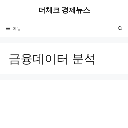
컨
더체크 경제뉴스
텐
츠
로
메뉴
건
너
뛰
기
금융데이터 분석