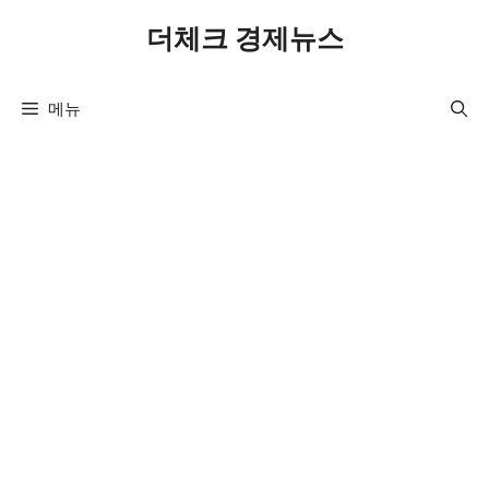
컨
더체크 경제뉴스
텐
츠
로
메뉴
건
너
뛰
기