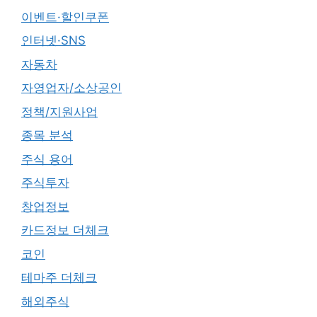
이벤트·할인쿠폰
인터넷·SNS
자동차
자영업자/소상공인
정책/지원사업
종목 분석
주식 용어
주식투자
창업정보
카드정보 더체크
코인
테마주 더체크
해외주식