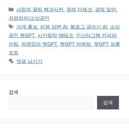
카
사업자 꿀팁 백과사전
,
경제 더체크
,
경제 일반
,
테
자영업자/소상공인
고
태
가게 홍보
,
리뷰 답변 AI
,
블로그 글쓰기 AI
,
소상
리
그
공인 챗GPT
,
시간절약 재테크
,
인스타그램 카피라
이팅
,
자영업자 챗GPT
,
챗GPT 마케팅
,
챗GPT 프롬
프트
댓글 남기기
검색
검색