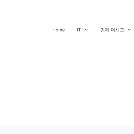
컨
텐
츠
로
Home
IT
경제 더체크
건
너
뛰
기