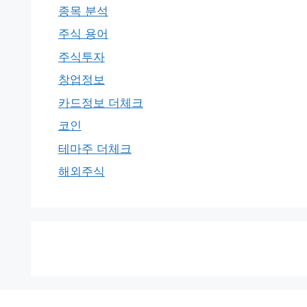
종목 분석
주식 용어
주식투자
창업정보
카드정보 더체크
코인
테마주 더체크
해외주식