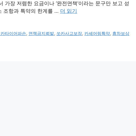
서 가장 저렴한 요금이나 ‘완전면책’이라는 문구만 보고 섣
소 조항과 특약의 한계를 …
더 읽기
터카타이어파손
,
면책금지뢰밭
,
쏘카사고보장
,
카셰어링특약
,
휴차보상