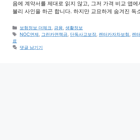
음에 계약서를 제대로 읽지 않고, 그저 가격 비교 앱에
불리 사인을 하곤 합니다. 하지만 교묘하게 숨겨진 독
카
보험정보 더체크
,
금융
,
생활정보
테
태
NOC면제
,
그린카면책금
,
단독사고보장
,
렌터카자차보험
,
렌
고
그
료
리
댓글 남기기