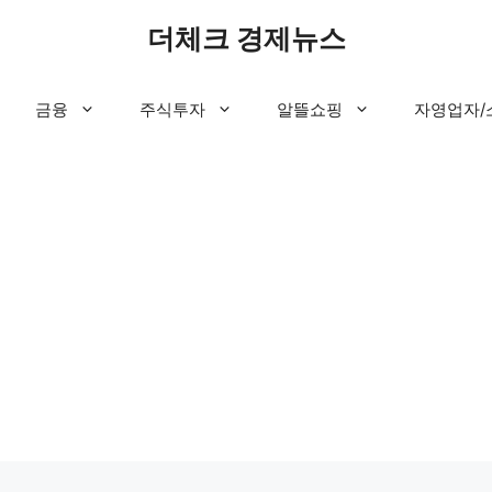
더체크 경제뉴스
금융
주식투자
알뜰쇼핑
자영업자/