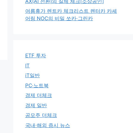
AX(AI 전환)의 실체 체크[소상공인]
여름휴가 렌트카 체크리스트 렌터카 카셰
어링 NOC의 비밀 쏘카·그린카
ETF 투자
IT
iT일반
PC·노트북
경제 더체크
경제 일반
공모주 더체크
국내·해외 증시 뉴스