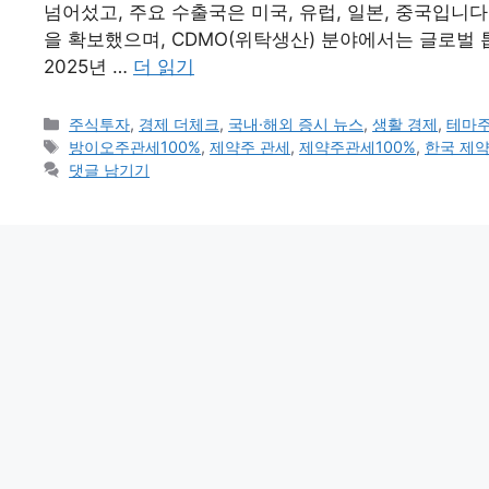
넘어섰고, 주요 수출국은 미국, 유럽, 일본, 중국입
을 확보했으며, CDMO(위탁생산) 분야에서는 글로벌
2025년 …
더 읽기
카
주식투자
,
경제 더체크
,
국내·해외 증시 뉴스
,
생활 경제
,
테마주
테
태
방이오주관세100%
,
제약주 관세
,
제약주관세100%
,
한국 제약
고
그
댓글 남기기
리