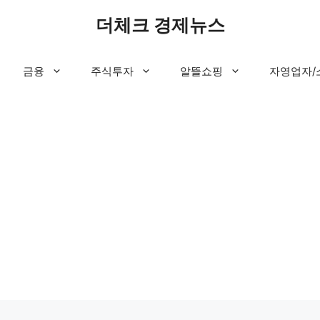
더체크 경제뉴스
금융
주식투자
알뜰쇼핑
자영업자/