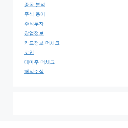
종목 분석
주식 용어
주식투자
창업정보
카드정보 더체크
코인
테마주 더체크
해외주식