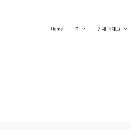
컨
텐
츠
로
Home
IT
경제 더체크
건
너
뛰
기