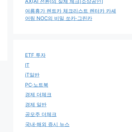
AX(AI 전환)의 실체 체크[소상공인]
여름휴가 렌트카 체크리스트 렌터카 카셰
어링 NOC의 비밀 쏘카·그린카
ETF 투자
IT
iT일반
PC·노트북
경제 더체크
경제 일반
공모주 더체크
국내·해외 증시 뉴스