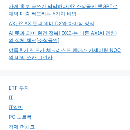
가게 홍보 글쓰기 막막하다면? 소상공인 챗GPT로
대박 매출 터뜨리는 5가지 비법
AX란? AX 뜻과 의미 DX와 차이점 정리
AI 뜻과 의미 완전 정복! DX와는 다른 AX(AI 전환)
의 실체 체크[소상공인]
여름휴가 렌트카 체크리스트 렌터카 카셰어링 NOC
의 비밀 쏘카·그린카
ETF 투자
IT
iT일반
PC·노트북
경제 더체크