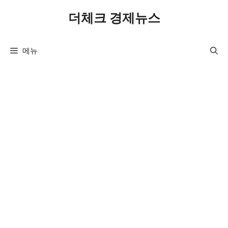
컨
더체크 경제뉴스
텐
츠
로
메뉴
건
너
뛰
기