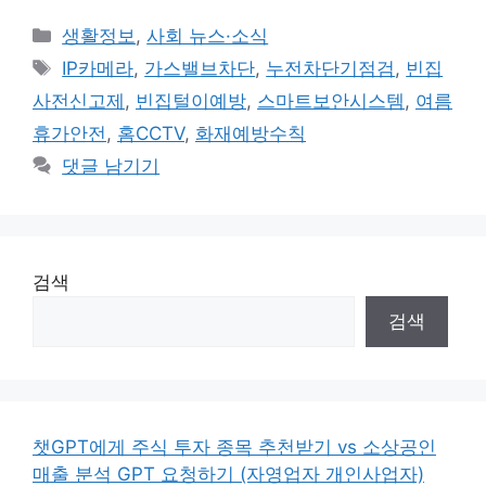
카
생활정보
,
사회 뉴스·소식
테
태
IP카메라
,
가스밸브차단
,
누전차단기점검
,
빈집
고
그
사전신고제
,
빈집털이예방
,
스마트보안시스템
,
여름
리
휴가안전
,
홈CCTV
,
화재예방수칙
댓글 남기기
검색
검색
챗GPT에게 주식 투자 종목 추천받기 vs 소상공인
매출 분석 GPT 요청하기 (자영업자 개인사업자)