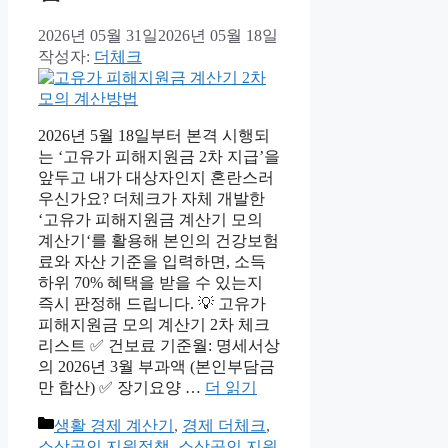
2026년 05월 31일
2026년 05월 18일
작성자:
더체크
2026년 5월 18일부터 본격 시행되
는 ‘고유가 피해지원금 2차 지급’을
앞두고 내가 대상자인지 혼란스러
우신가요? 더체크가 자체 개발한
‘고유가 피해지원금 계산기 모의
계산기‘를 활용해 본인의 건강보험
료와 자산 기준을 입력하면, 소득
하위 70% 혜택을 받을 수 있는지
즉시 판정해 드립니다. 💡 고유가
피해지원금 모의 계산기 2차 체크
리스트 ✅ 건보료 기준월: 명세서상
의 2026년 3월 부과액 (본인부담금
만 합산) ✅ 장기요양 …
더 읽기
카
생활 경제 계산기
,
경제 더체크
,
테
소상공인 지원정책
,
소상공인 지원