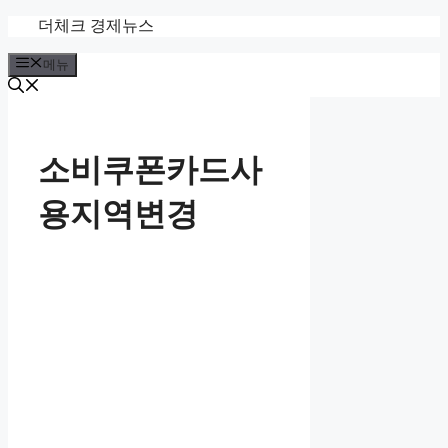
컨
더체크 경제뉴스
텐
메뉴
츠
로
건
너
뛰
소비쿠폰카드사
기
용지역변경