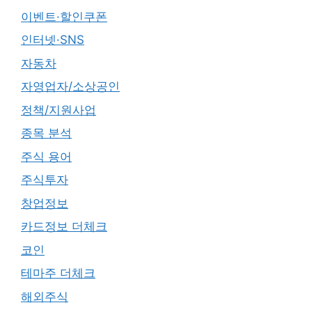
이벤트·할인쿠폰
인터넷·SNS
자동차
자영업자/소상공인
정책/지원사업
종목 분석
주식 용어
주식투자
창업정보
카드정보 더체크
코인
테마주 더체크
해외주식