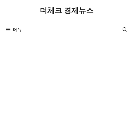
컨
더체크 경제뉴스
텐
츠
로
메뉴
건
너
뛰
기