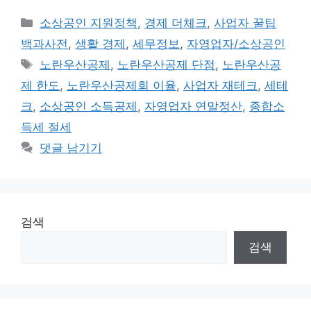
카
소상공인 지원정책
,
경제 더체크
,
사업자 꿀팁
테
백과사전
,
생활 경제
,
세무정보
,
자영업자/소상공인
고
태
노란우산공제
,
노란우산공제 단점
,
노란우산공
리
그
제 한도
,
노란우산공제회 이율
,
사업자 재테크
,
세테
크
,
소상공인 소득공제
,
자영업자 연말정산
,
종합소
득세 절세
댓글 남기기
검색
검색