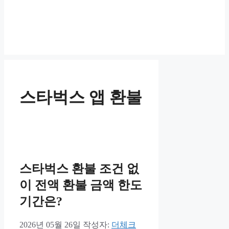
스타벅스 앱 환불
스타벅스 환불 조건 없
이 전액 환불 금액 한도
기간은?
2026년 05월 26일
작성자:
더체크