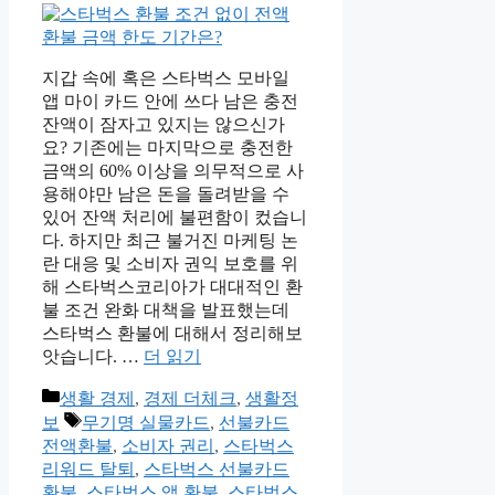
지갑 속에 혹은 스타벅스 모바일
앱 마이 카드 안에 쓰다 남은 충전
잔액이 잠자고 있지는 않으신가
요? 기존에는 마지막으로 충전한
금액의 60% 이상을 의무적으로 사
용해야만 남은 돈을 돌려받을 수
있어 잔액 처리에 불편함이 컸습니
다. 하지만 최근 불거진 마케팅 논
란 대응 및 소비자 권익 보호를 위
해 스타벅스코리아가 대대적인 환
불 조건 완화 대책을 발표했는데
스타벅스 환불에 대해서 정리해보
앗습니다. …
더 읽기
카
생활 경제
,
경제 더체크
,
생활정
테
태
보
무기명 실물카드
,
선불카드
고
그
전액환불
,
소비자 권리
,
스타벅스
리
리워드 탈퇴
,
스타벅스 선불카드
환불
,
스타벅스 앱 환불
,
스타벅스