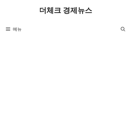
컨
더체크 경제뉴스
텐
츠
로
메뉴
건
너
뛰
기