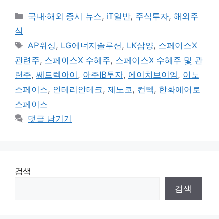
카
국내·해외 증시 뉴스
,
iT일반
,
주식투자
,
해외주
테
식
고
태
AP위성
,
LG에너지솔루션
,
LK삼양
,
스페이스X
리
그
관련주
,
스페이스X 수혜주
,
스페이스X 수혜주 및 관
련주
,
쎄트렉아이
,
아주IB투자
,
에이치브이엠
,
이노
스페이스
,
인테리안테크
,
제노코
,
컨텍
,
한화에어로
스페이스
댓글 남기기
검색
검색