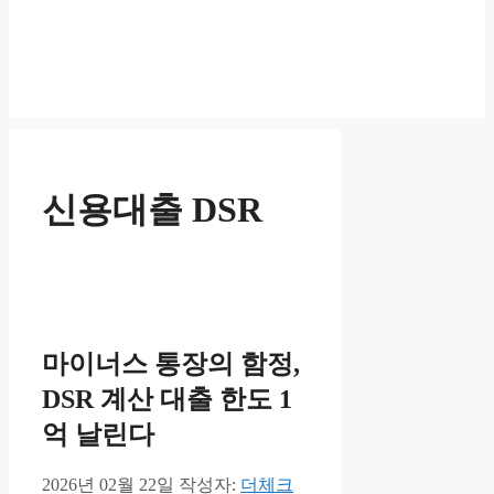
신용대출 DSR
마이너스 통장의 함정,
DSR 계산 대출 한도 1
억 날린다
2026년 02월 22일
작성자:
더체크