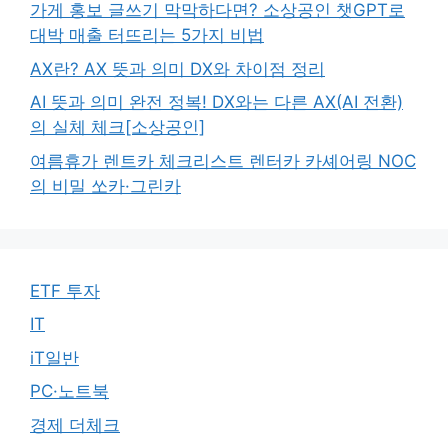
가게 홍보 글쓰기 막막하다면? 소상공인 챗GPT로
대박 매출 터뜨리는 5가지 비법
AX란? AX 뜻과 의미 DX와 차이점 정리
AI 뜻과 의미 완전 정복! DX와는 다른 AX(AI 전환)
의 실체 체크[소상공인]
여름휴가 렌트카 체크리스트 렌터카 카셰어링 NOC
의 비밀 쏘카·그린카
ETF 투자
IT
iT일반
PC·노트북
경제 더체크