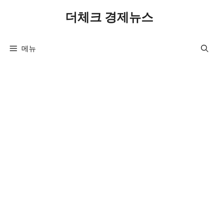
컨
더체크 경제뉴스
텐
츠
로
메뉴
건
너
뛰
기