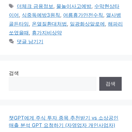
테
태
더체크 금융정보
,
물놀이사고예방
,
수막현상타
고
그
이어
,
식중독예방3원칙
,
여름휴가안전수칙
,
열사병
리
골든타임
,
온열질환대처법
,
일광화상알로에
,
해파리
쏘였을때
,
휴가지비상약
댓글 남기기
검색
검색
챗GPT에게 주식 투자 종목 추천받기 vs 소상공인
매출 분석 GPT 요청하기 (자영업자 개인사업자)