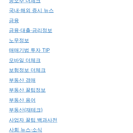
공모주 더체크
국내·해외 증시 뉴스
금융
금융·대출·금리정보
노무정보
매매기법 투자 TIP
모바일 더체크
보험정보 더체크
부동산 경매
부동산 꿀팁정보
부동산 용어
부동산(재테크)
사업자 꿀팁 백과사전
사회 뉴스·소식