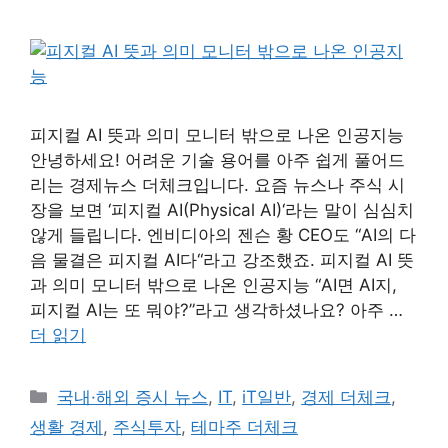
피지컬 AI 뜻과 의미 모니터 밖으로 나온 인공지능
안녕하세요! 어려운 기술 용어를 아주 쉽게 풀어드
리는 경제뉴스 더체크입니다. 요즘 뉴스나 주식 시
장을 보면 ‘피지컬 AI(Physical AI)‘라는 말이 심심치
않게 들립니다. 엔비디아의 젠슨 황 CEO도 “AI의 다
음 물결은 피지컬 AI다“라고 강조했죠. 피지컬 AI 뜻
과 의미 모니터 밖으로 나온 인공지능 “AI면 AI지,
피지컬 AI는 또 뭐야?”라고 생각하셨나요? 아주 …
더 읽기
카
국내·해외 증시 뉴스
,
IT
,
iT일반
,
경제 더체크
,
테
생활 경제
,
주식투자
,
테마주 더체크
고