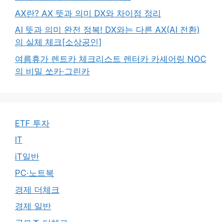
AX란? AX 뜻과 의미 DX와 차이점 정리
AI 뜻과 의미 완전 정복! DX와는 다른 AX(AI 전환)
의 실체 체크[소상공인]
여름휴가 렌트카 체크리스트 렌터카 카셰어링 NOC
의 비밀 쏘카·그린카
ETF 투자
IT
iT일반
PC·노트북
경제 더체크
경제 일반