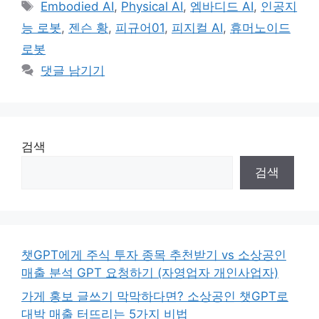
태
Embodied AI
,
Physical AI
,
엠바디드 AI
,
인공지
리
그
능 로봇
,
젠슨 황
,
피규어01
,
피지컬 AI
,
휴머노이드
로봇
댓글 남기기
검색
검색
챗GPT에게 주식 투자 종목 추천받기 vs 소상공인
매출 분석 GPT 요청하기 (자영업자 개인사업자)
가게 홍보 글쓰기 막막하다면? 소상공인 챗GPT로
대박 매출 터뜨리는 5가지 비법