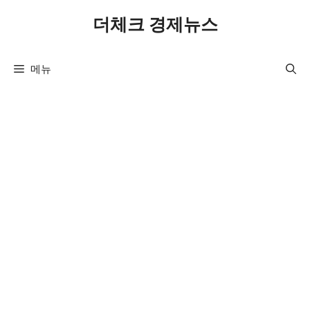
컨
더체크 경제뉴스
텐
츠
로
메뉴
건
너
뛰
기