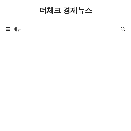
컨
더체크 경제뉴스
텐
츠
로
메뉴
건
너
뛰
기