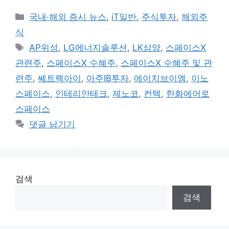
카
국내·해외 증시 뉴스
,
iT일반
,
주식투자
,
해외주
테
식
고
태
AP위성
,
LG에너지솔루션
,
LK삼양
,
스페이스X
리
그
관련주
,
스페이스X 수혜주
,
스페이스X 수혜주 및 관
련주
,
쎄트렉아이
,
아주IB투자
,
에이치브이엠
,
이노
스페이스
,
인테리안테크
,
제노코
,
컨텍
,
한화에어로
스페이스
댓글 남기기
검색
검색