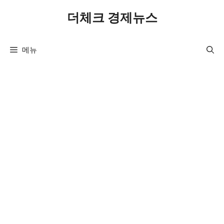
컨
더체크 경제뉴스
텐
츠
로
메뉴
건
너
뛰
기