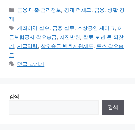
카
금융·대출·금리정보
,
경제 더체크
,
금융
,
생활 경
테
제
고
태
계좌이체 실수
,
금융 실무
,
소상공인 재테크
,
예
리
그
금보험공사 착오송금
,
자진반환
,
잘못 보낸 돈 되찾
기
,
지급명령
,
착오송금 반환지원제도
,
토스 착오송
금
댓글 남기기
검색
검색