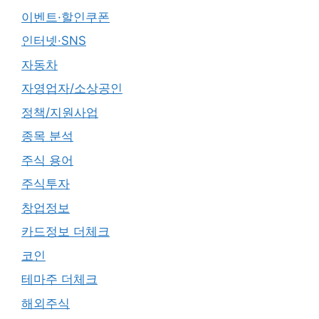
이벤트·할인쿠폰
인터넷·SNS
자동차
자영업자/소상공인
정책/지원사업
종목 분석
주식 용어
주식투자
창업정보
카드정보 더체크
코인
테마주 더체크
해외주식