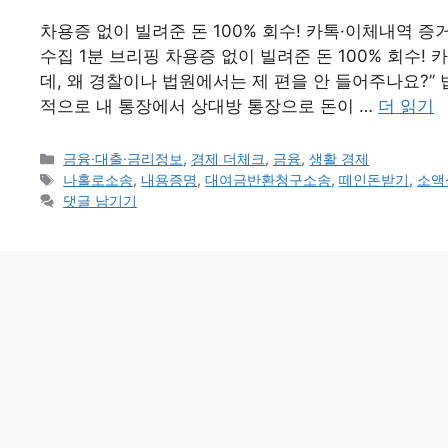
차용증 없이 빌려준 돈 100% 회수! 카톡·이체내역 증
수집 1분 브리핑 차용증 없이 빌려준 돈 100% 회수!
데, 왜 경찰이나 법원에서는 제 편을 안 들어주나요?”
적으로 내 통장에서 상대방 통장으로 돈이 …
더 읽기
카
금융·대출·금리정보
,
경제 더체크
,
금융
,
생활 경제
테
태
나홀로소송
,
내용증명
,
대여금반환청구소송
,
떼인돈받기
,
소액
고
그
댓글 남기기
리