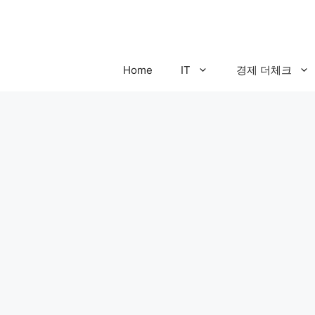
컨
텐
츠
로
Home
IT
경제 더체크
건
너
뛰
기