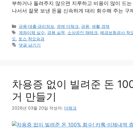
부하거나 돌려주지 않으면 지루하고 비용이 많이 드는 
나서서 잘못 보낸 돈을 신속하게 대리 회수해 주는 구
카
금융·대출·금리정보
,
경제 더체크
,
금융
,
생활 경제
테
태
계좌이체 실수
,
금융 실무
,
소상공인 재테크
,
예금보험공사 착
고
그
도
,
토스 착오송금
리
댓글 남기기
차용증 없이 빌려준 돈 10
거 만들기
2026년 03월 20일
작성자:
더체크