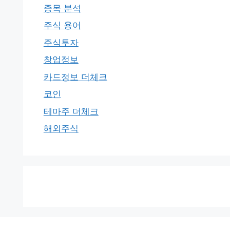
종목 분석
주식 용어
주식투자
창업정보
카드정보 더체크
코인
테마주 더체크
해외주식