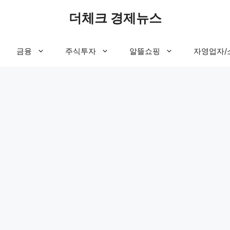
더체크 경제뉴스
금융
주식투자
알뜰쇼핑
자영업자/