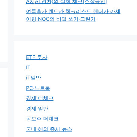
AX(AI 전환)의 실체 체크[소상공인]
여름휴가 렌트카 체크리스트 렌터카 카셰
어링 NOC의 비밀 쏘카·그린카
ETF 투자
IT
iT일반
PC·노트북
경제 더체크
경제 일반
공모주 더체크
국내·해외 증시 뉴스