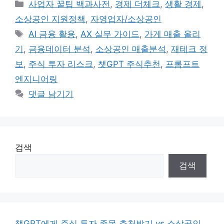
카
사업자 꿀팁 백과사전
,
경제 더체크
,
생활 경제
,
테
소상공인 지원정책
,
자영업자/소상공인
고
태
AI 금융 활용
,
AX 실무 가이드
,
가게 매출 올리
리
그
기
,
금융데이터 분석
,
소상공인 매출분석
,
재테크 정
보
,
주식 투자 리스크
,
챗GPT 주식추천
,
프롬프트
엔지니어링
댓글 남기기
검색
검색
챗GPT에게 주식 투자 종목 추천받기 vs 소상공인