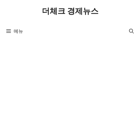
컨
더체크 경제뉴스
텐
츠
로
메뉴
건
너
뛰
기