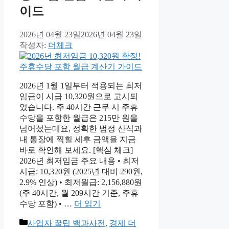
이드
2026년 04월 23일
2026년 04월 23일
작성자:
더체크
2026년 1월 1일부터 적용되는 최저
임금이 시급 10,320원으로 고시되
었습니다. 주 40시간 근무 시 주휴
수당을 포함한 월급은 215만 원을
넘어섰는데요, 정확한 법정 산식과
내 통장에 찍힐 세후 금액을 지금
바로 확인해 보세요. [핵심 체크]
2026년 최저임금 주요 내용 • 최저
시급: 10,320원 (2025년 대비 290원,
2.9% 인상) • 최저월급: 2,156,880원
(주 40시간, 월 209시간 기준, 주휴
수당 포함) • …
더 읽기
카
사업자 꿀팁 백과사전
,
경제 더