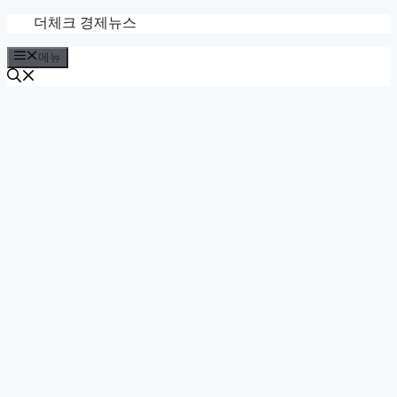
컨
더체크 경제뉴스
텐
메뉴
츠
로
건
너
뛰
기