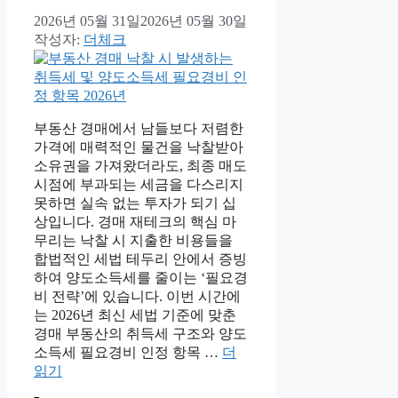
2026년 05월 31일
2026년 05월 30일
작성자:
더체크
부동산 경매에서 남들보다 저렴한
가격에 매력적인 물건을 낙찰받아
소유권을 가져왔더라도, 최종 매도
시점에 부과되는 세금을 다스리지
못하면 실속 없는 투자가 되기 십
상입니다. 경매 재테크의 핵심 마
무리는 낙찰 시 지출한 비용들을
합법적인 세법 테두리 안에서 증빙
하여 양도소득세를 줄이는 ‘필요경
비 전략’에 있습니다. 이번 시간에
는 2026년 최신 세법 기준에 맞춘
경매 부동산의 취득세 구조와 양도
소득세 필요경비 인정 항목 …
더
읽기