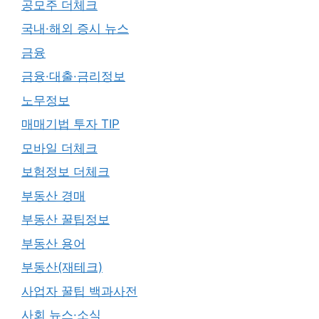
공모주 더체크
국내·해외 증시 뉴스
금융
금융·대출·금리정보
노무정보
매매기법 투자 TIP
모바일 더체크
보험정보 더체크
부동산 경매
부동산 꿀팁정보
부동산 용어
부동산(재테크)
사업자 꿀팁 백과사전
사회 뉴스·소식