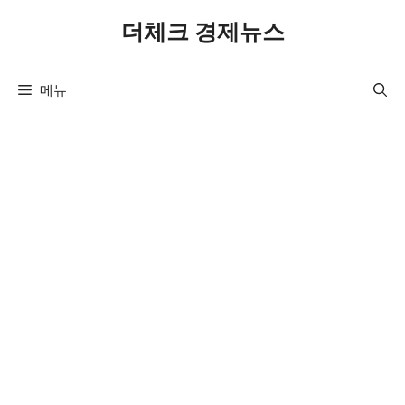
컨
더체크 경제뉴스
텐
츠
로
메뉴
건
너
뛰
기