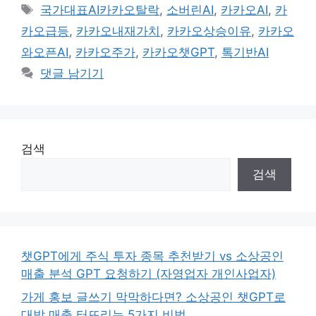
태
국가대표AI카카오탈락
,
소버린AI
,
카카오AI
,
카
그
카오급등
,
카카오내재가치
,
카카오상승이유
,
카카오
와오픈AI
,
카카오주가
,
카카오챗GPT
,
톡기반AI
댓글 남기기
검색
검색
챗GPT에게 주식 투자 종목 추천받기 vs 소상공인
매출 분석 GPT 요청하기 (자영업자 개인사업자)
가게 홍보 글쓰기 막막하다면? 소상공인 챗GPT로
대박 매출 터뜨리는 5가지 비법