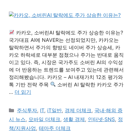
카카오, 소버린AI 탈락에도 주가 상승한 이유는?
국가대표 AI에 NAVER는 선정되었지만, 카카오는
탈락하면서 주가의 향방도 네이버 주가 상승세, 카
카오 하락세로 대부분 점쳤으나 주가는 반대로 움직
이고 있다. 즉, 시장은 국가주도 소버린 AI의 수익성
에 더 반응하는 트렌드를 보여주고 있는데 관련해서
정리해봤습니다. 카카오 – AI 내재가치 12조 평가와
톡 기반 전략 주목
소버린 AI 탈락한 카카오 주가
…
더 읽기
카
주식투자
,
IT
,
iT일반
,
경제 더체크
,
국내·해외 증
테
시 뉴스
,
모바일 더체크
,
생활 경제
,
인터넷·SNS
,
정
고
책/지원사업
,
테마주 더체크
리