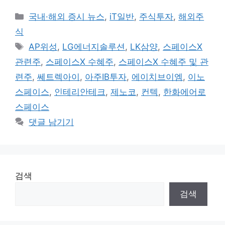
카
국내·해외 증시 뉴스
,
iT일반
,
주식투자
,
해외주
테
식
고
태
AP위성
,
LG에너지솔루션
,
LK삼양
,
스페이스X
리
그
관련주
,
스페이스X 수혜주
,
스페이스X 수혜주 및 관
련주
,
쎄트렉아이
,
아주IB투자
,
에이치브이엠
,
이노
스페이스
,
인테리안테크
,
제노코
,
컨텍
,
한화에어로
스페이스
댓글 남기기
검색
검색