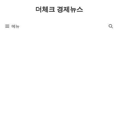
컨
더체크 경제뉴스
텐
츠
로
메뉴
건
너
뛰
기