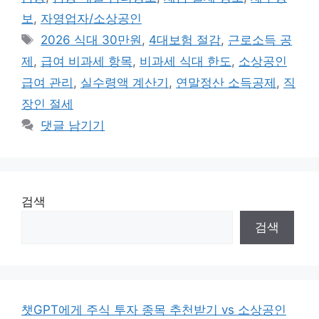
고
보
,
자영업자/소상공인
리
태
2026 식대 30만원
,
4대보험 절감
,
근로소득 공
그
제
,
급여 비과세 항목
,
비과세 식대 한도
,
소상공인
급여 관리
,
실수령액 계산기
,
연말정산 소득공제
,
직
장인 절세
댓글 남기기
검색
검색
챗GPT에게 주식 투자 종목 추천받기 vs 소상공인