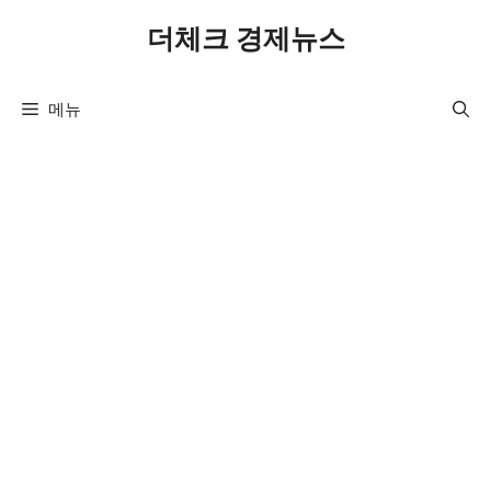
컨
더체크 경제뉴스
텐
츠
로
메뉴
건
너
뛰
기