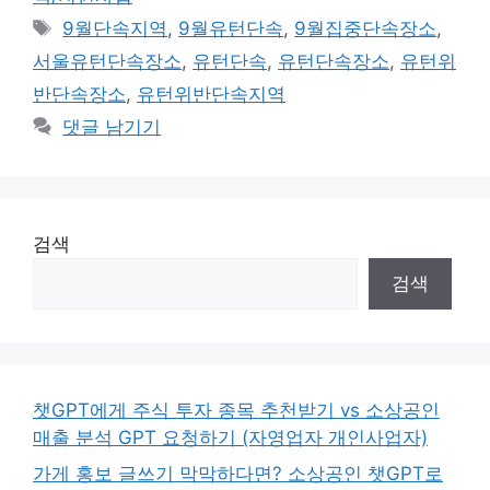
고
태
9월단속지역
,
9월유턴단속
,
9월집중단속장소
,
리
그
서울유턴단속장소
,
유턴단속
,
유턴단속장소
,
유턴위
반단속장소
,
유턴위반단속지역
댓글 남기기
검색
검색
챗GPT에게 주식 투자 종목 추천받기 vs 소상공인
매출 분석 GPT 요청하기 (자영업자 개인사업자)
가게 홍보 글쓰기 막막하다면? 소상공인 챗GPT로