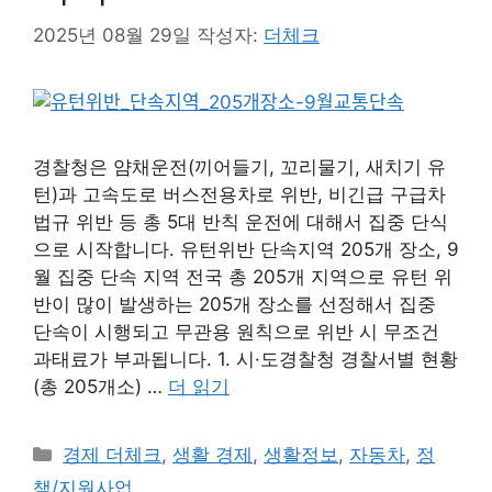
2025년 08월 29일
작성자:
더체크
경찰청은 얌채운전(끼어들기, 꼬리물기, 새치기 유
턴)과 고속도로 버스전용차로 위반, 비긴급 구급차
법규 위반 등 총 5대 반칙 운전에 대해서 집중 단식
으로 시작합니다. 유턴위반 단속지역 205개 장소, 9
월 집중 단속 지역 전국 총 205개 지역으로 유턴 위
반이 많이 발생하는 205개 장소를 선정해서 집중
단속이 시행되고 무관용 원칙으로 위반 시 무조건
과태료가 부과됩니다. 1. 시·도경찰청 경찰서별 현황
(총 205개소) …
더 읽기
카
경제 더체크
,
생활 경제
,
생활정보
,
자동차
,
정
테
책/지원사업