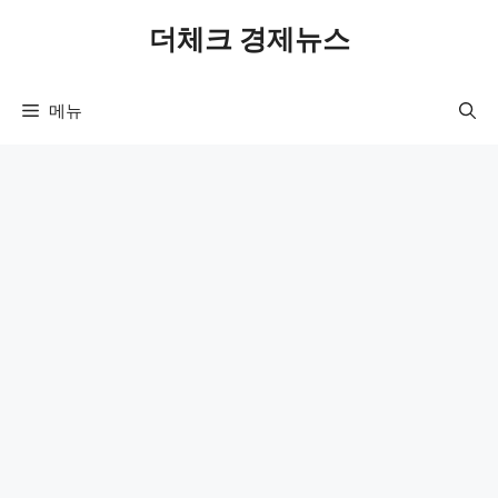
컨
더체크 경제뉴스
텐
츠
로
메뉴
건
너
뛰
기