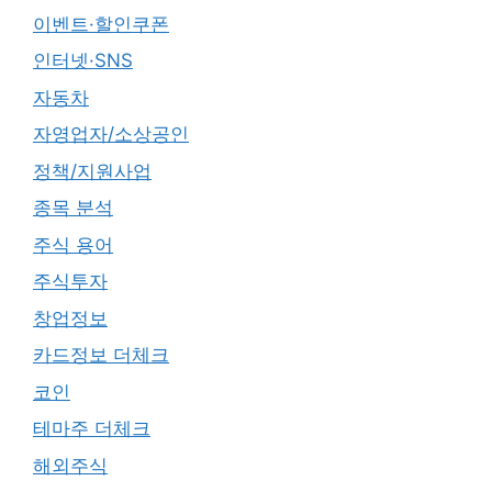
이벤트·할인쿠폰
인터넷·SNS
자동차
자영업자/소상공인
정책/지원사업
종목 분석
주식 용어
주식투자
창업정보
카드정보 더체크
코인
테마주 더체크
해외주식