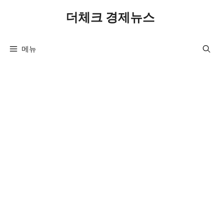
컨
더체크 경제뉴스
텐
츠
로
메뉴
건
너
뛰
기