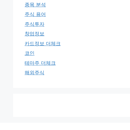
종목 분석
주식 용어
주식투자
창업정보
카드정보 더체크
코인
테마주 더체크
해외주식