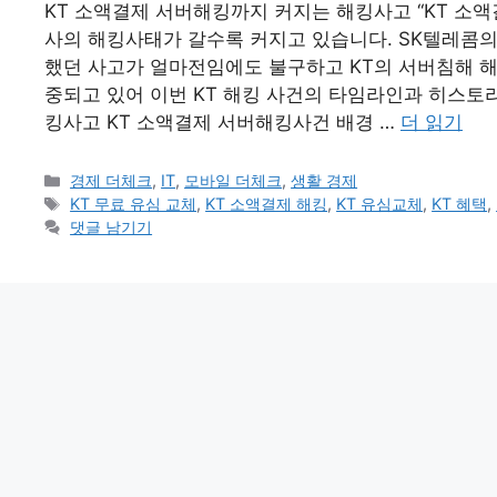
KT 소액결제 서버해킹까지 커지는 해킹사고 “KT 소
사의 해킹사태가 갈수록 커지고 있습니다. SK텔레콤의
했던 사고가 얼마전임에도 불구하고 KT의 서버침해 
중되고 있어 이번 KT 해킹 사건의 타임라인과 히스토
킹사고 KT 소액결제 서버해킹사건 배경 …
더 읽기
카
경제 더체크
,
IT
,
모바일 더체크
,
생활 경제
테
태
KT 무료 유심 교체
,
KT 소액결제 해킹
,
KT 유심교체
,
KT 혜택
,
고
그
댓글 남기기
리