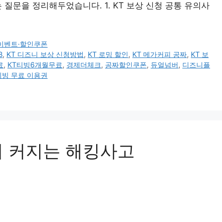
 질문을 정리해두었습니다. 1. KT 보상 신청 공통 유의사
이벤트·할인쿠폰
B
,
KT 디즈니 보상 신청방법
,
KT 로밍 할인
,
KT 메가커피 공짜
,
KT 보
료
,
KT티빙6개월무료
,
경제더체크
,
공짜할인쿠폰
,
듀얼넘버
,
디즈니플
티빙 무료 이용권
지 커지는 해킹사고