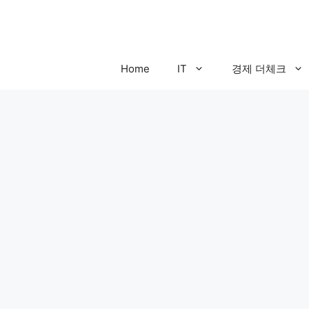
컨
텐
츠
로
Home
IT
경제 더체크
건
너
뛰
기