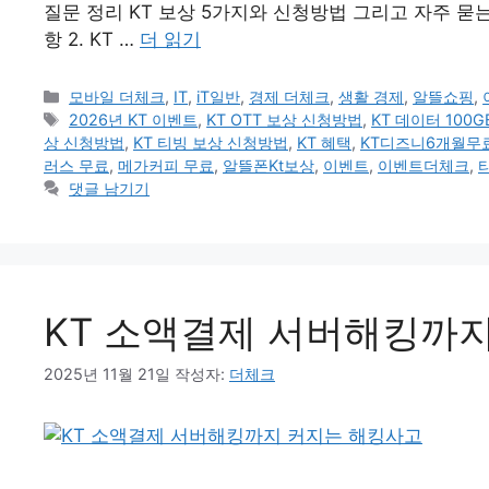
질문 정리 KT 보상 5가지와 신청방법 그리고 자주 묻는
항 2. KT …
더 읽기
카
모바일 더체크
,
IT
,
iT일반
,
경제 더체크
,
생활 경제
,
알뜰쇼핑
,
테
태
2026년 KT 이벤트
,
KT OTT 보상 신청방법
,
KT 데이터 100G
고
그
상 신청방법
,
KT 티빙 보상 신청방법
,
KT 혜택
,
KT디즈니6개월무
리
러스 무료
,
메가커피 무료
,
알뜰폰Kt보상
,
이벤트
,
이벤트더체크
,
댓글 남기기
KT 소액결제 서버해킹까
2025년 11월 21일
작성자:
더체크