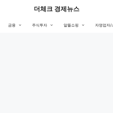
더체크 경제뉴스
금융
주식투자
알뜰쇼핑
자영업자/