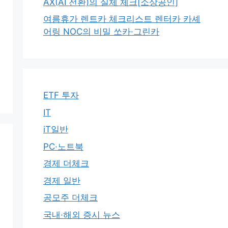
AX(AI 전환)의 실체 체크[소상공인]
여름휴가 렌트카 체크리스트 렌터카 카셰
어링 NOC의 비밀 쏘카·그린카
ETF 투자
IT
iT일반
PC·노트북
경제 더체크
경제 일반
공모주 더체크
국내·해외 증시 뉴스